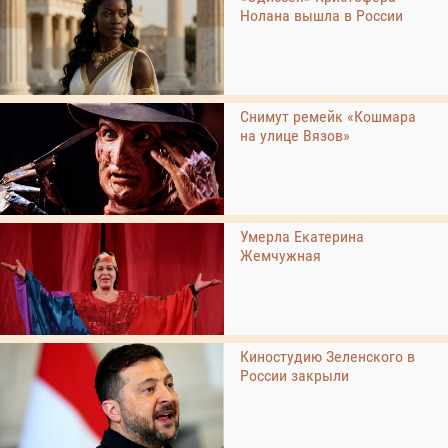
Нолана вышла в России
Снимут ремейк «Кошмара
на улице Вязов»
Умерла Екатерина
Жемчужная
Киностудию Зеленского в
России закрыли