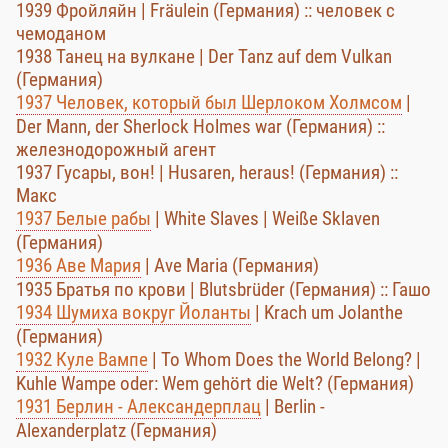
1939 Фройляйн | Fräulein (Германия) :: человек с
чемоданом
1938 Танец на вулкане | Der Tanz auf dem Vulkan
(Германия)
1937 Человек, который был Шерлоком Холмсом
|
Der Mann, der Sherlock Holmes war (Германия) ::
железнодорожный агент
1937 Гусары, вон! | Husaren, heraus! (Германия) ::
Макс
1937 Белые рабы
| White Slaves | Weiße Sklaven
(Германия)
1936 Аве Мария
| Ave Maria (Германия)
1935 Братья по крови | Blutsbrüder (Германия) :: Гашо
1934 Шумиха вокруг Йоланты
| Krach um Jolanthe
(Германия)
1932 Куле Вампе
| To Whom Does the World Belong? |
Kuhle Wampe oder: Wem gehört die Welt? (Германия)
1931 Берлин - Александерплац
| Berlin -
Alexanderplatz (Германия)