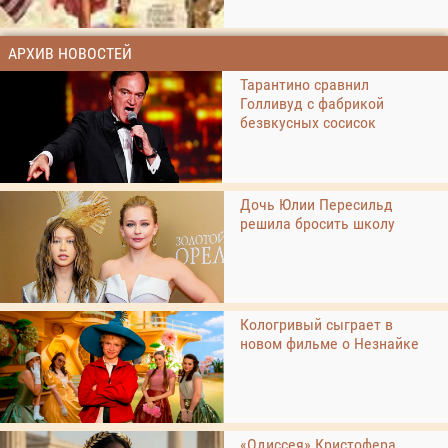
АРХИВ НОВОСТЕЙ
Тарантино сравнил
Голливуд с фабрикой
безвкусных сосисок
Дочь Юлии Пересильд
решила бросить школу
Кологривый сыграет в
новом фильме о Незнайке
«Одиссея» Кристофера