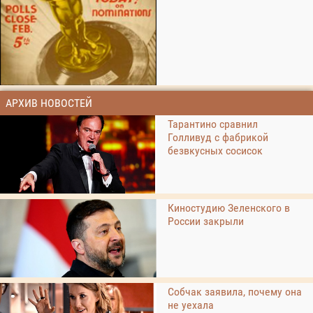
АРХИВ НОВОСТЕЙ
Тарантино сравнил
Голливуд с фабрикой
безвкусных сосисок
Киностудию Зеленского в
России закрыли
Собчак заявила, почему она
не уехала