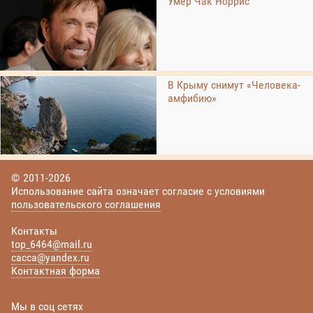
Умер Чак Норрис
В Крыму снимут «Человека-
амфибию»
© 2011-2026
Использование сайта означает согласие с условиями
пользовательского соглашения
Контакты
top_6464@mail.ru
cacca@yandex.ru
Контактная форма
Мы в соц сетях