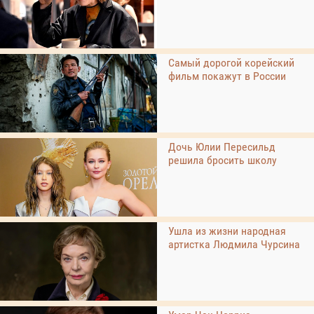
Самый дорогой корейский
фильм покажут в России
Дочь Юлии Пересильд
решила бросить школу
Ушла из жизни народная
артистка Людмила Чурсина