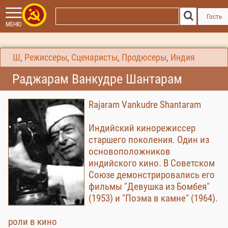
Гость
МЕНЮ
Ш
,
Режиссеры
,
Сценаристы
,
Продюсеры
,
Индия
Раджарам Ванкудре Шантарам
Rajaram Vankudre Shantaram
Индийский кинорежиссер
cтаршего поколения. Один из
основоположников
индийского кино. В Советском
Союзе демонстрировались его
фильмы "Девушка из Бомбея"
(1953) и "Поэма в камне" (1964).
роли в кино