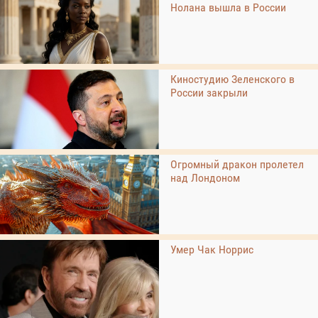
Нолана вышла в России
Киностудию Зеленского в
России закрыли
Огромный дракон пролетел
над Лондоном
Умер Чак Норрис