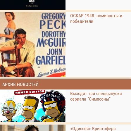
ОСКАР 1948: номинанты и
победители
АРХИВ НОВОСТЕЙ
Выходят три спецвыпуска
сериала "Симпсоны"
«Одиссея» Кристофера