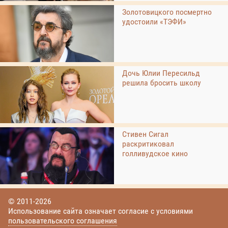
Золотовицкого посмертно
удостоили «ТЭФИ»
Дочь Юлии Пересильд
решила бросить школу
Стивен Сигал
раскритиковал
голливудское кино
© 2011-2026
Использование сайта означает согласие с условиями
пользовательского соглашения