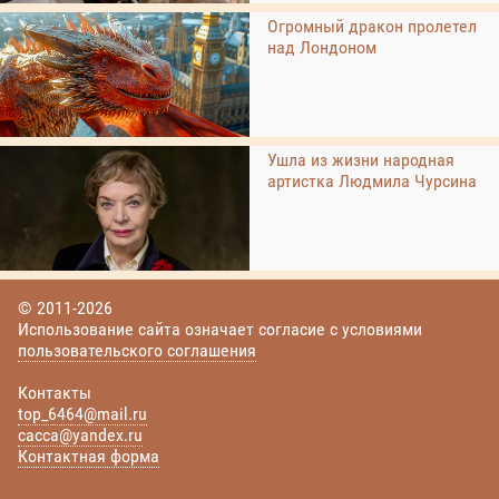
Огромный дракон пролетел
над Лондоном
Ушла из жизни народная
артистка Людмила Чурсина
© 2011-2026
Использование сайта означает согласие с условиями
пользовательского соглашения
Контакты
top_6464@mail.ru
cacca@yandex.ru
Контактная форма