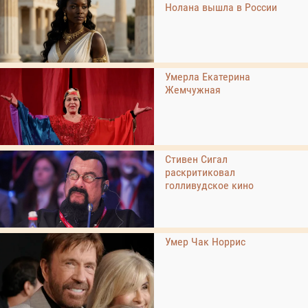
Нолана вышла в России
Умерла Екатерина
Жемчужная
Стивен Сигал
раскритиковал
голливудское кино
Умер Чак Норрис