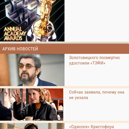
АРХИВ НОВОСТЕЙ
Золотовицкого посмертно
удостоили «ТЭФИ»
Собчак заявила, почему она
не уехала
«Одиссея» Кристофера