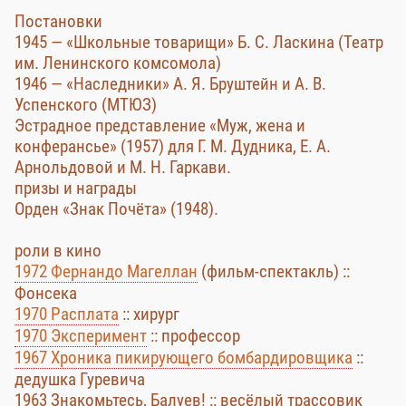
Постановки
1945 — «Школьные товарищи» Б. С. Ласкина (Театр
им. Ленинского комсомола)
1946 — «Наследники» А. Я. Бруштейн и А. В.
Успенского (МТЮЗ)
Эстрадное представление «Муж, жена и
конферансье» (1957) для Г. М. Дудника, Е. А.
Арнольдовой и М. Н. Гаркави.
призы и награды
Орден «Знак Почёта» (1948).
роли в кино
1972 Фернандо Магеллан
(фильм-спектакль) ::
Фонсека
1970 Расплата
:: хирург
1970 Эксперимент
:: профессор
1967 Хроника пикирующего бомбардировщика
::
дедушка Гуревича
1963 Знакомьтесь, Балуев! :: весёлый трассовик