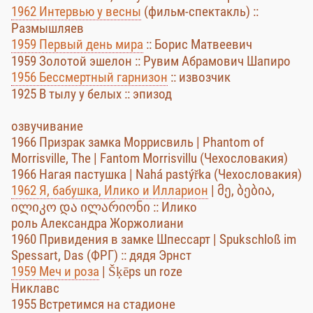
1962 Интервью у весны
(фильм-спектакль) ::
Размышляев
1959 Первый день мира
:: Борис Матвеевич
1959 Золотой эшелон :: Рувим Абрамович Шапиро
1956 Бессмертный гарнизон
:: извозчик
1925 В тылу у белых :: эпизод
озвучивание
1966 Призрак замка Моррисвиль | Phantom of
Morrisville, The | Fantom Morrisvillu (Чехословакия)
1966 Нагая пастушка | Nahá pastýřka (Чехословакия)
1962 Я, бабушка, Илико и Илларион
| მე, ბებია,
ილიკო და ილარიონი :: Илико
роль Александра Жоржолиани
1960 Привидения в замке Шпессарт | Spukschloß im
Spessart, Das (ФРГ) :: дядя Эрнст
1959 Меч и роза
| Šķēps un roze
Никлавс
1955 Встретимся на стадионе