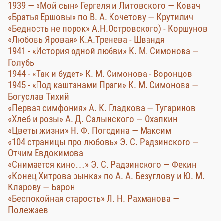
1939 — «Мой сын» Гергеля и Литовского — Ковач
«Братья Ершовы» по В. А. Кочетову — Крутилич
«Бедность не порок» А.Н.Островского) - Коршунов
«Любовь Яровая» К.А.Тренева - Швандя
1941 - «История одной любви» К. М. Симонова —
Голубь
1944 - «Так и будет» К. М. Симонова - Воронцов
1945 - «Под каштанами Праги» К. М. Симонова —
Богуслав Тихий
«Первая симфония» А. К. Гладкова — Тугаринов
«Хлеб и розы» А. Д. Салынского — Охапкин
«Цветы жизни» Н. Ф. Погодина — Максим
«104 страницы про любовь» Э. С. Радзинского —
Отчим Евдокимова
«Снимается кино…» Э. С. Радзинского — Фекин
«Конец Хитрова рынка» по А. А. Безуглову и Ю. М.
Кларову — Барон
«Беспокойная старость» Л. Н. Рахманова —
Полежаев