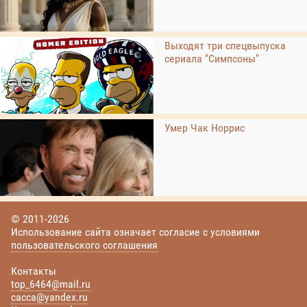
Выходят три спецвыпуска
сериала "Симпсоны"
Умер Чак Норрис
© 2011-2026
Использование сайта означает согласие с условиями
пользовательского соглашения
Контакты
top_6464@mail.ru
cacca@yandex.ru