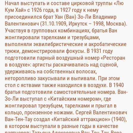
Начал выступать и составе цирковой труппы «Лю
Кум Хай» с 1926 года, в 1927 году к нему
присоединился брат Уан (Ван) Зо-Ли Владимир
Валентинович (31.10.1909, Иркутск – 1998, Москва).
Участвуя в групповых комбинациях, братья Ван
жонглировали тарелками и трезубцами,
выполняли эквилибристические и акробатические
трюки, демонстрировали фокусы. В 1931 году
подготовили парный воздушный номер «Ресторан
в воздухе»: артисты раскачивались над сценой,
удерживаясь на собственных волосах,
неторопливо закусывали и выпивали. При этом
стол с яствами также находился в воздухе. В 1940
братья подготовили самостоятельные номера. Ван-
Зо-Ли выступал с «Китайским номером», где
жонглировал трезубцем, тарелками и прыгал в
кольцо, пронзенное ножами. Сергей Валентинович
Ван-Тен-Тау создал «Китайский аттракцион» (1940),
в котором выступали в разные годы в качестве
партнеров: Татьяна Алексеевна Ван-Тен-Тау, Вера