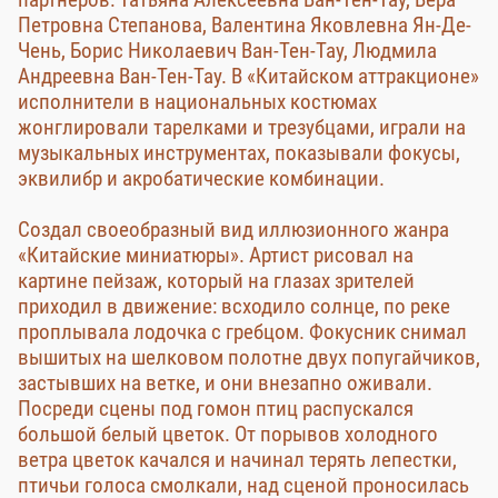
Петровна Степанова, Валентина Яковлевна Ян-Де-
Чень, Борис Николаевич Ван-Тен-Тау, Людмила
Андреевна Ван-Тен-Тау. В «Китайском аттракционе»
исполнители в национальных костюмах
жонглировали тарелками и трезубцами, играли на
музыкальных инструментах, показывали фокусы,
эквилибр и акробатические комбинации.
Создал своеобразный вид иллюзионного жанра
«Китайские миниатюры». Артист рисовал на
картине пейзаж, который на глазах зрителей
приходил в движение: всходило солнце, по реке
проплывала лодочка с гребцом. Фокусник снимал
вышитых на шелковом полотне двух попугайчиков,
застывших на ветке, и они внезапно оживали.
Посреди сцены под гомон птиц распускался
большой белый цветок. От порывов холодного
ветра цветок качался и начинал терять лепестки,
птичьи голоса смолкали, над сценой проносилась