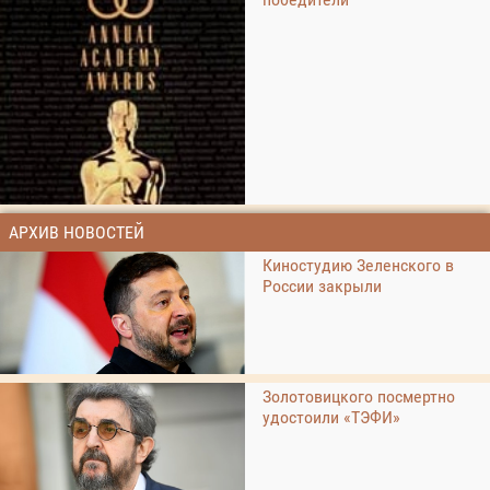
АРХИВ НОВОСТЕЙ
Киностудию Зеленского в
России закрыли
Золотовицкого посмертно
удостоили «ТЭФИ»