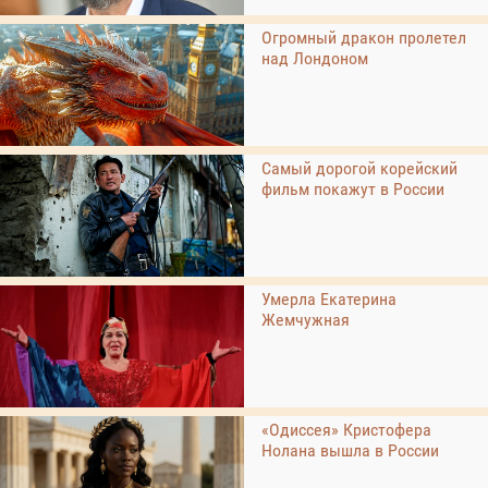
Огромный дракон пролетел
над Лондоном
Самый дорогой корейский
фильм покажут в России
Умерла Екатерина
Жемчужная
«Одиссея» Кристофера
Нолана вышла в России