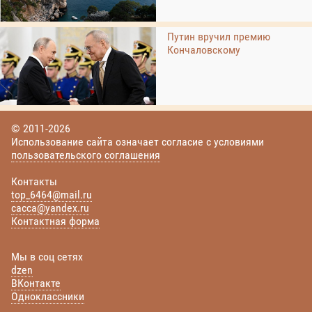
Путин вручил премию
Кончаловскому
© 2011-2026
Использование сайта означает согласие с условиями
пользовательского соглашения
Контакты
top_6464@mail.ru
cacca@yandex.ru
Контактная форма
Мы в соц сетях
dzen
ВКонтакте
Одноклассники