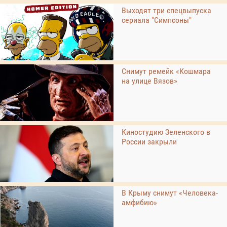
Выходят три спецвыпуска
сериала "Симпсоны"
Снимут ремейк «Кошмара
на улице Вязов»
Киностудию Зеленского в
России закрыли
В Крыму снимут «Человека-
амфибию»