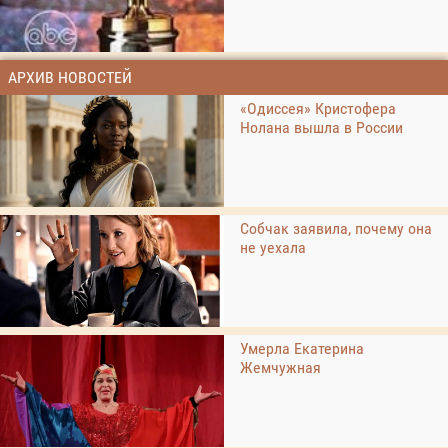
АРХИВ НОВОСТЕЙ
«Одиссея» Кристофера
Нолана вышла в России
Собчак заявила, почему она
не уехала
Умерла Екатерина
Жемчужная