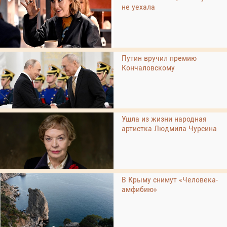
не уехала
Путин вручил премию
Кончаловскому
Ушла из жизни народная
артистка Людмила Чурсина
В Крыму снимут «Человека-
амфибию»