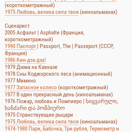
(короткометражный)
1975 Любовь, велика сила твоя
(киноальманах)
Сценарист
2005 Асфальт | Asphalte (Франция,
короткометражный)
1990 Паспорт
| Passport, The | Passeport (СССР,
Франция)
1986 Кин-дза-дза!
1979 Дюма на Кавказе
1978 Сны Коджорского леса (анимационный)
1977 Мимино
1977 Запасное колесо
(короткометражный)
1977 В один прекрасный день (киноальманах)
1976 Пожар, любовь и Помпиеро | სიყვარული,
ხანძარი და პომპიერო
1975 Странствующие рыцари
1975 Любовь, велика сила твоя
(киноальманах)
1974-1980 Пари, Бабочка, Три рубля, Термометр и