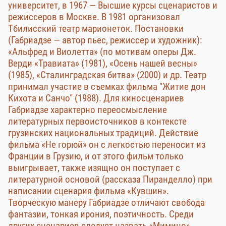
университет, в 1967 — Высшие курсы сценаристов и
режиссеров в Москве. В 1981 организовал
Тбилисский театр марионеток. Постановки
(Габриадзе — автор пьес, режиссер и художник):
«Альфред и Виолетта» (по мотивам оперы Дж.
Верди «Травиата» (1981), «Осень нашей весны»
(1985), «Сталинградская битва» (2000) и др. Театр
принимал участие в съемках фильма "Житие дон
Кихота и Санчо" (1988). Для киносценариев
Габриадзе характерно переосмысление
литературных первоисточников в контексте
грузинских национальных традиций. Действие
фильма «Не горюй» он с легкостью переносит из
Франции в Грузию, и от этого фильм только
выигрывает, также изящно он поступает с
литературной основой (рассказа Пиранделло) при
написании сценария фильма «Кувшин».
Творческую манеру Габриадзе отличают свобода
фантазии, тонкая ирония, поэтичность. Среди
других сценариев следует назвать «Мимино»,