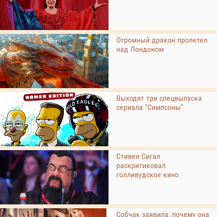
Огромный дракон пролетел
над Лондоном
Выходят три спецвыпуска
сериала "Симпсоны"
Стивен Сигал
раскритиковал
голливудское кино
Собчак заявила, почему она