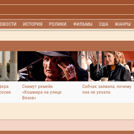
ОВОСТИ
ИСТОРИЯ
РОЛИКИ
ФИЛЬМЫ
США
ЖАНРЫ
фера
Снимут ремейк
Собчак заявила, почему
оссии
«Кошмара на улице
она не уехала
Вязов»