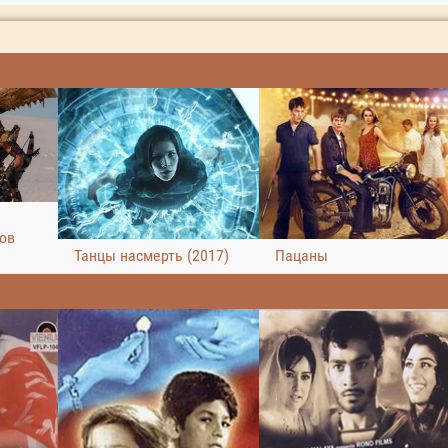
ров
Танцы насмерть (2017)
Пацаны