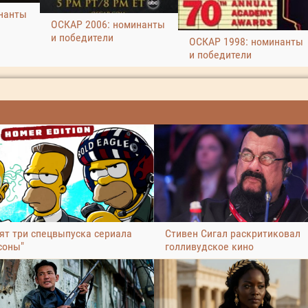
нанты
ОСКАР 2006: номинанты
и победители
ОСКАР 1998: номинанты
и победители
ят три спецвыпуска сериала
Стивен Сигал раскритиковал
соны"
голливудское кино