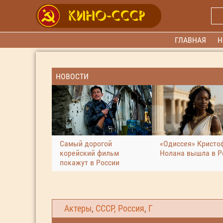
ГЛАВНАЯ
Н
НОВОСТИ
Самый дорогой
«Одиссея» Кристо
корейский фильм
Нолана вышла в Р
покажут в России
Актеры
,
СССР, Россия
,
Г