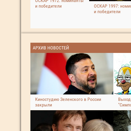
ОСКАР 1972: номинанты
и победители
ОСКАР 1997: номи
и победители
АРХИВ НОВОСТЕЙ
Киностудию Зеленского в России
Выход
закрыли
"Симп