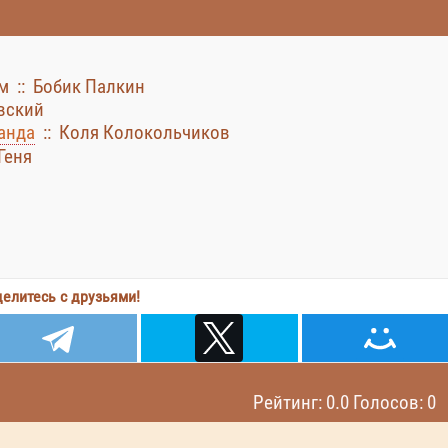
м :: Бобик Палкин
овский
манда
:: Коля Колокольчиков
Геня
елитесь с друзьями!
Рейтинг: 0.0 Голосов: 0