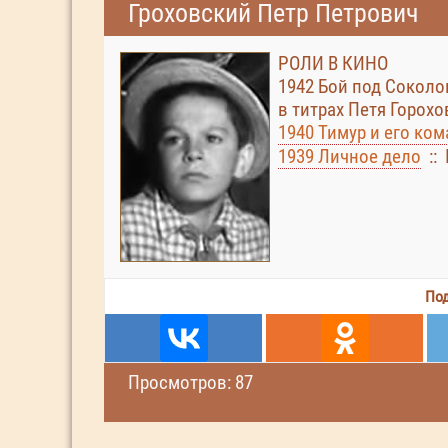
Гроховский Петр Петрович
РОЛИ В КИНО
1942 Бой под Соколо
в титрах Петя Горох
1940 Тимур и его ко
1939 Личное дело
:: 
Под
Просмотров: 87