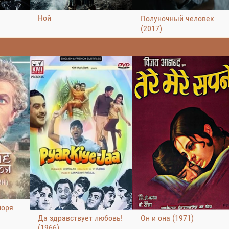
Ной
Полуночный человек
(2017)
моря
Да здравствует любовь!
Он и она (1971)
(1966)