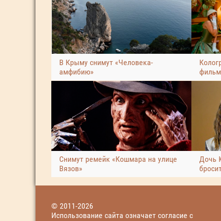
В Крыму снимут «Человека-
Колог
амфибию»
фильм
Снимут ремейк «Кошмара на улице
Дочь 
Вязов»
броси
© 2011-2026
Использование сайта означает согласие с