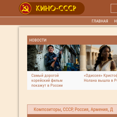
ГЛАВНАЯ
Н
НОВОСТИ
Самый дорогой
«Одиссея» Кристо
корейский фильм
Нолана вышла в Р
покажут в России
Композиторы
,
СССР, Россия
,
Армения
,
Д