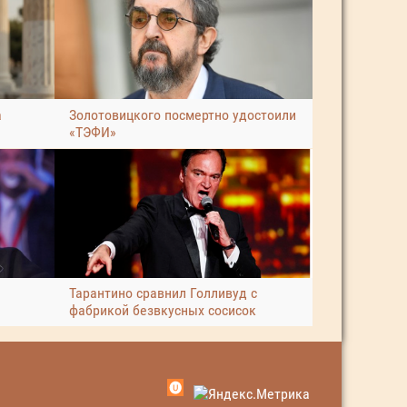
а
Золотовицкого посмертно удостоили
«ТЭФИ»
Тарантино сравнил Голливуд с
фабрикой безвкусных сосисок