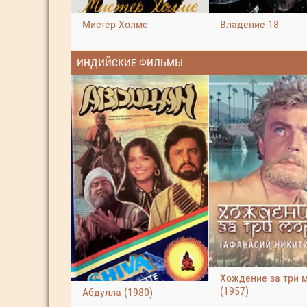
Мистер Холмс
Владение 18
ИНДИЙСКИЕ ФИЛЬМЫ
Хождение за три 
(1957)
Абдулла (1980)