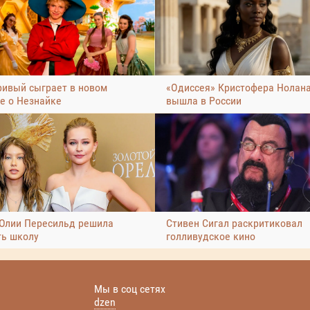
ривый сыграет в новом
«Одиссея» Кристофера Нолан
е о Незнайке
вышла в России
Юлии Пересильд решила
Стивен Сигал раскритиковал
ть школу
голливудское кино
Мы в соц сетях
dzen