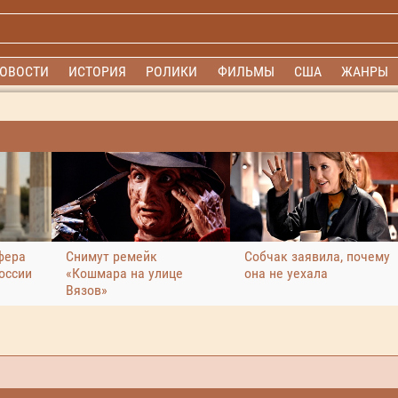
ОВОСТИ
ИСТОРИЯ
РОЛИКИ
ФИЛЬМЫ
США
ЖАНРЫ
фера
Снимут ремейк
Собчак заявила, почему
оссии
«Кошмара на улице
она не уехала
Вязов»