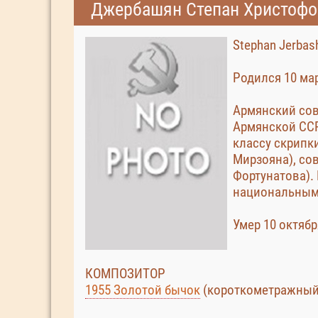
Джербашян Степан Христофо
Stephan Jerbas
Родился 10 мар
Армянский сов
Армянской ССР
классу скрипки
Мирзояна), сов
Фортунатова).
национальным
Умер 10 октябр
КОМПОЗИТОР
1955 Золотой бычок
(короткометражный