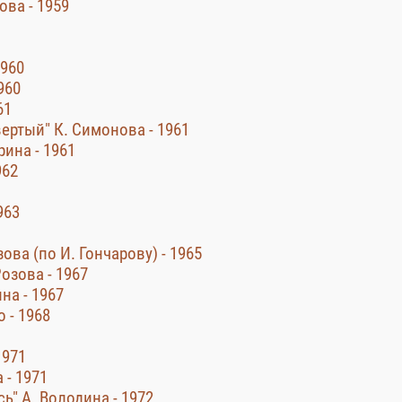
ова - 1959
1960
960
61
ертый" К. Симонова - 1961
ина - 1961
962
963
ова (по И. Гончарову) - 1965
озова - 1967
на - 1967
 - 1968
1971
 - 1971
" А. Володина - 1972