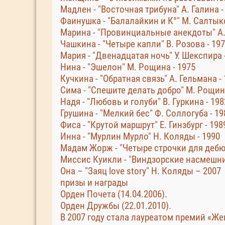
Мадлен - "Восточная трибуна" А. Галина -
Фаинушка - "Балалайкин и К°" М. Салтык
Марина - "Провинциальные анекдоты" А.
Чашкина - "Четыре капли" В. Розова - 19
Мария - "Двенадцатая ночь" У. Шекспира 
Нина - "Эшелон" М. Рощина - 1975
Кучкина - "Обратная связь" А. Гельмана -
Сима - "Спешите делать добро" М. Рощина
Надя - "Любовь и голуби" В. Гуркина - 198
Грушина - "Мелкий бес" Ф. Соллогуба - 19
Фиса - "Крутой маршрут" Е. Гинзбург - 198
Инна - "Мурлин Мурло" Н. Коляды - 1990
Мадам Жорж - "Четыре строчки для дебют
Миссис Куикли - "Виндзорские насмешниц
Она – "Заяц love story" Н. Коляды – 2007
призы и награды
Орден Почета (14.04.2006).
Орден Дружбы (22.01.2010).
В 2007 году стала лауреатом премий «Жен