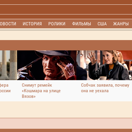
ОВОСТИ
ИСТОРИЯ
РОЛИКИ
ФИЛЬМЫ
США
ЖАНРЫ
фера
Снимут ремейк
Собчак заявила, почему
оссии
«Кошмара на улице
она не уехала
Вязов»