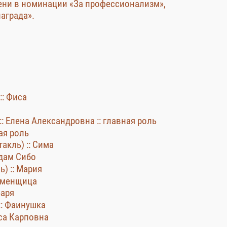
ени в номинации «За профессионализм»,
аграда».
:: Фиса
:: Елена Александровна :: главная роль
ая роль
акль) :: Сима
адам Сибо
) :: Мария
обменщица
Варя
:: Фаинушка
иса Карповна