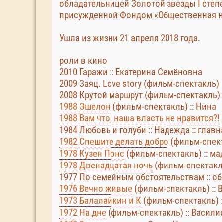
обладательницей Золотой звезды I степ
присужденной Фондом «Общественная н
Ушла из жизни 21 апреля 2018 года.
роли в кино
2010 Гаражи :: Екатерина Семёновна
2009 Заяц. Love story (фильм-спектакль)
2008 Крутой маршрут (фильм-спектакль) 
1988 Эшелон
(фильм-спектакль) :: Нина
1988 Вам что, наша власть не нравится?!
1984 Любовь и голуби :: Надежда :: главн
1982 Спешите делать добро
(фильм-спект
1978 Кузен Понс
(фильм-спектакль) :: м
1978 Двенадцатая ночь
(фильм-спектакль
1977 По семейным обстоятельствам :: 
1976 Вечно живые
(фильм-спектакль) :: 
1973 Балалайкин и К
(фильм-спектакль) 
1972 На дне
(фильм-спектакль) :: Васил