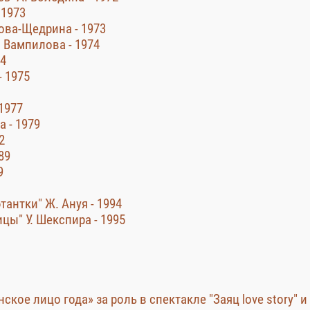
 1973
ова-Щедрина - 1973
 Вампилова - 1974
74
- 1975
 1977
 - 1979
2
89
9
антки" Ж. Ануя - 1994
ы" У. Шекспира - 1995
ское лицо года» за роль в спектакле "Заяц love story" и