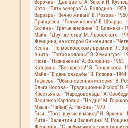
Верочка - "Два цвета" А. Зака и И. Кузнец
Катя - "Пять вечеров" А. Володина - 1959
Варвара - "Вечно живые" В. Розова - 1960
Принцесса - "Голый король" Е. Шварца - 
Болена - "Третье желание" В. Блажека - 1
Майя - "Друг детства" М. Львовского - 19
Женщина, на которой Он женился - "Четв
Ксана - "По московскому времени" Л. Зор
Анита - "Пятая колонна" Э. Хемингуэя - 1
Нюта - "Назначение" А. Володина - 1963
Катерина - "Без креста!" В. Тендрякова- 1
Майя - "В день свадьбы" В. Розова - 1964
Тафаева - "Обыкновенная история" В. Роз
Ольга Носова - "Традиционный сбор" В. Р
Крестьянка - "Народовольцы" А. Свободи
Василиса Карповна - "На дне" М. Горького
Маша - "Чайка" А. Чехова - 1970
Гизи - "Тоот, другие и майор" И. Эркеня - 
Рита - "Валентин и Валентина" М. Рощина
Женщина - "С любимыми не расставайтесь