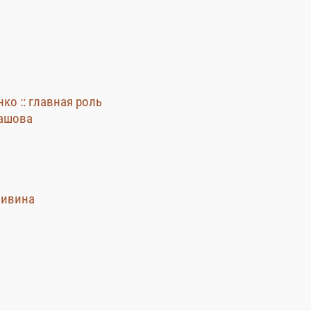
нко :: главная роль
рашова
пивина