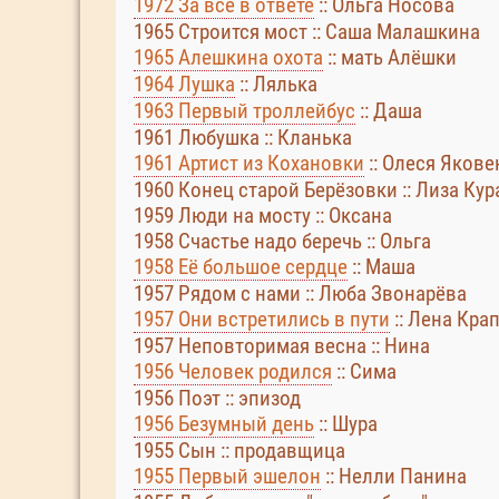
1972 За все в ответе
:: Ольга Носова
1965 Строится мост :: Саша Малашкина
1965 Алешкина охота
:: мать Алёшки
1964 Лушка
:: Лялька
1963 Первый троллейбус
:: Даша
1961 Любушка :: Кланька
1961 Артист из Кохановки
:: Олеся Якове
1960 Конец старой Берёзовки :: Лиза Ку
1959 Люди на мосту :: Оксана
1958 Счастье надо беречь :: Ольга
1958 Её большое сердце
:: Маша
1957 Рядом с нами :: Люба Звонарёва
1957 Они встретились в пути
:: Лена Кра
1957 Неповторимая весна :: Нина
1956 Человек родился
:: Сима
1956 Поэт :: эпизод
1956 Безумный день
:: Шура
1955 Сын :: продавщица
1955 Первый эшелон
:: Нелли Панина