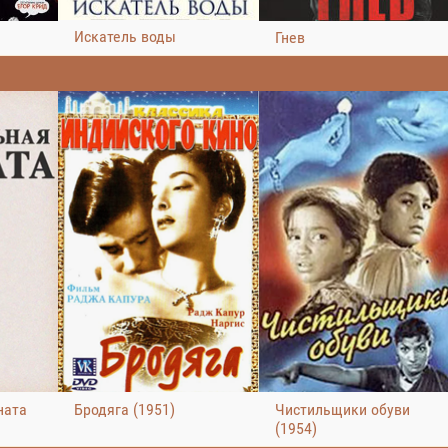
Искатель воды
Гнев
ната
Бродяга (1951)
Чистильщики обуви
(1954)