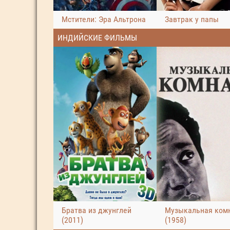
Мстители: Эра Альтрона
Завтрак у папы
ИНДИЙСКИЕ ФИЛЬМЫ
Братва из джунглей
Музыкальная ком
(2011)
(1958)