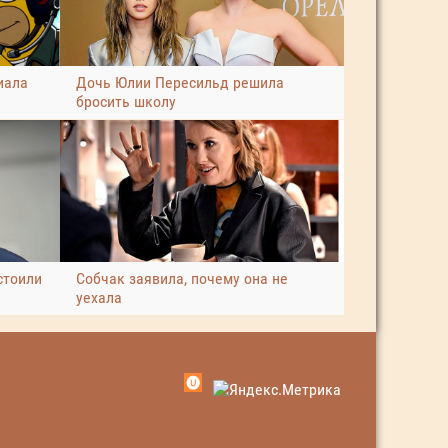
иала
Дочь Юлии Пересильд решила
бросить школу
стоили
Собчак заявила, почему она не
уехала