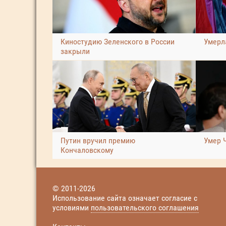
Киностудию Зеленского в России
Умерл
закрыли
Путин вручил премию
Умер 
Кончаловскому
© 2011-2026
Использование сайта означает согласие с
условиями
пользовательского соглашения