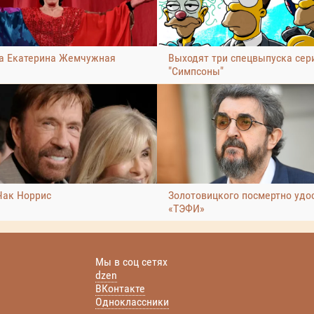
а Екатерина Жемчужная
Выходят три спецвыпуска сер
"Симпсоны"
Чак Норрис
Золотовицкого посмертно удо
«ТЭФИ»
Мы в соц сетях
dzen
ВКонтакте
Одноклассники