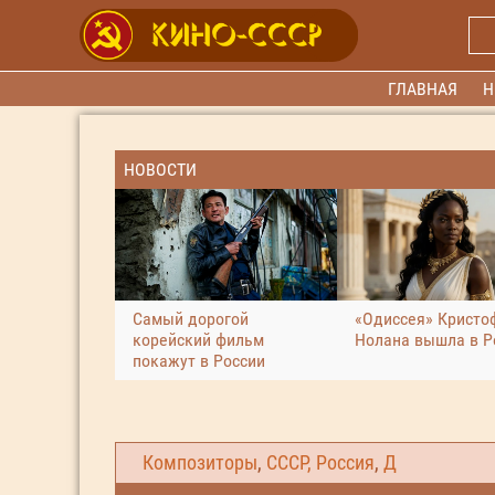
ГЛАВНАЯ
Н
НОВОСТИ
Самый дорогой
«Одиссея» Кристо
корейский фильм
Нолана вышла в Р
покажут в России
Композиторы
,
СССР, Россия
,
Д