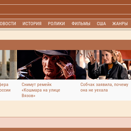
ОВОСТИ
ИСТОРИЯ
РОЛИКИ
ФИЛЬМЫ
США
ЖАНРЫ
фера
Снимут ремейк
Собчак заявила, почему
оссии
«Кошмара на улице
она не уехала
Вязов»