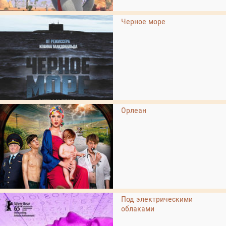
Черное море
Орлеан
Под электрическими
облаками