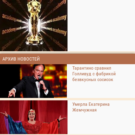
АРХИВ НОВОСТЕЙ
Тарантино сравнил
Голливуд с фабрикой
безвкусных сосисок
Умерла Екатерина
Жемчужная