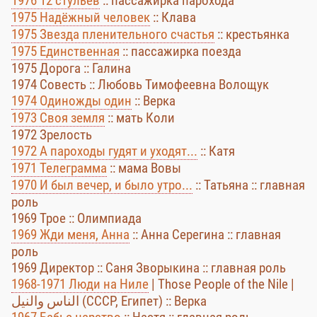
1976 12 стульев
:: пассажирка парохода
1975 Надёжный человек
:: Клава
1975 Звезда пленительного счастья
:: крестьянка
1975 Единственная
:: пассажирка поезда
1975 Дорога :: Галина
1974 Совесть :: Любовь Тимофеевна Волощук
1974 Одиножды один
:: Верка
1973 Своя земля
:: мать Коли
1972 Зрелость
1972 А пароходы гудят и уходят...
:: Катя
1971 Телеграмма
:: мама Вовы
1970 И был вечер, и было утро...
:: Татьяна :: главная
роль
1969 Трое :: Олимпиада
1969 Жди меня, Анна
:: Анна Серегина :: главная
роль
1969 Директор :: Саня Зворыкина :: главная роль
1968-1971 Люди на Ниле
| Those People of the Nile |
الناس والنيل (СССР, Египет) :: Верка