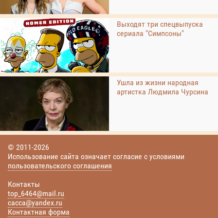
Выходят три спецвыпуска
сериала "Симпсоны"
Ушла из жизни народная
артистка Людмила Чурсина
© 2011-2026
Использование сайта означает согласие с условиями
пользовательского соглашения
Контакты
top_6464@mail.ru
cacca@yandex.ru
Контактная форма