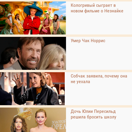
Кологривый сыграет в
новом фильме о Незнайке
Умер Чак Норрис
Собчак заявила, почему она
не уехала
Дочь Юлии Пересильд
решила бросить школу