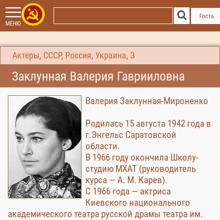
Гость
МЕНЮ
Актеры
,
СССР, Россия
,
Украина
,
З
Заклунная Валерия Гаврииловна
Валерия Заклунная-Мироненко
Родилась 15 августа 1942 года в
г.Энгельс Саратовской
области.
В 1966 году окончила Школу-
студию МХАТ (руководитель
курса — А. М. Карев).
С 1966 года — актриса
Киевского национального
академического театра русской драмы театра им.