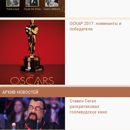
ОСКАР 2017: номинанты и
победители
АРХИВ НОВОСТЕЙ
Стивен Сигал
раскритиковал
голливудское кино