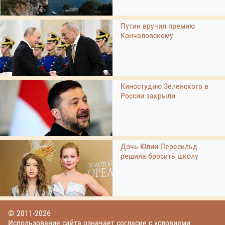
Путин вручил премию
Кончаловскому
Киностудию Зеленского в
России закрыли
Дочь Юлии Пересильд
решила бросить школу
© 2011-2026
Использование сайта означает согласие с условиями