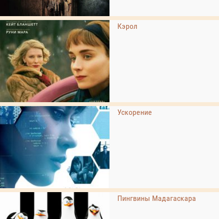
Кэрол
Ускорение
Пингвины Мадагаскара