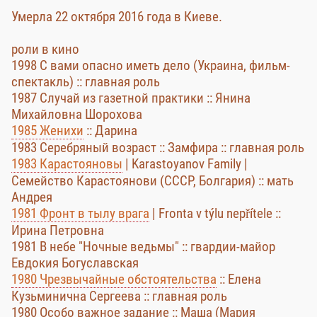
Умерла 22 октября 2016 года в Киеве.
роли в кино
1998 С вами опасно иметь дело (Украина, фильм-
спектакль) :: главная роль
1987 Случай из газетной практики :: Янина
Михайловна Шорохова
1985 Женихи
:: Дарина
1983 Серебряный возраст :: Замфира :: главная роль
1983 Карастояновы
| Karastoyanov Family |
Семейство Карастоянови (СССР, Болгария) :: мать
Андрея
1981 Фронт в тылу врага
| Fronta v týlu nepřítele ::
Ирина Петровна
1981 В небе "Ночные ведьмы" :: гвардии-майор
Евдокия Богуславская
1980 Чрезвычайные обстоятельства
:: Елена
Кузьминична Сергеева :: главная роль
1980 Особо важное задание :: Маша (Мария