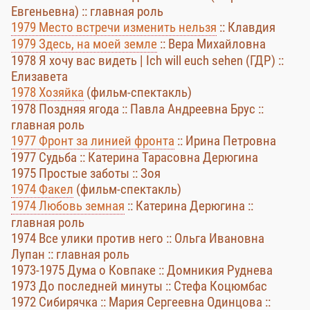
Евгеньевна) :: главная роль
1979 Место встречи изменить нельзя
:: Клавдия
1979 Здесь, на моей земле
:: Вера Михайловна
1978 Я хочу вас видеть | Ich will euch sehen (ГДР) ::
Елизавета
1978 Хозяйка
(фильм-спектакль)
1978 Поздняя ягода :: Павла Андреевна Брус ::
главная роль
1977 Фронт за линией фронта
:: Ирина Петровна
1977 Судьба :: Катерина Тарасовна Дерюгина
1975 Простые заботы :: Зоя
1974 Факел
(фильм-спектакль)
1974 Любовь земная
:: Катерина Дерюгина ::
главная роль
1974 Все улики против него :: Ольга Ивановна
Лупан :: главная роль
1973-1975 Дума о Ковпаке :: Домникия Руднева
1973 До последней минуты :: Стефа Коцюмбас
1972 Сибирячка :: Мария Сергеевна Одинцова ::