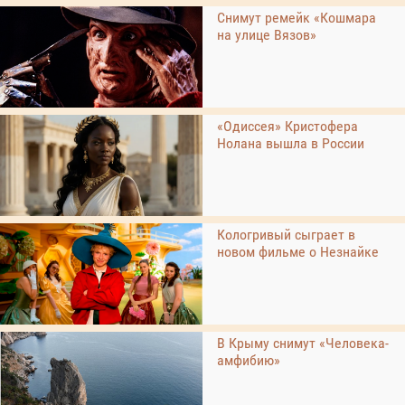
Снимут ремейк «Кошмара
на улице Вязов»
«Одиссея» Кристофера
Нолана вышла в России
Кологривый сыграет в
новом фильме о Незнайке
В Крыму снимут «Человека-
амфибию»