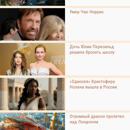
Умер Чак Норрис
Дочь Юлии Пересильд
решила бросить школу
«Одиссея» Кристофера
Нолана вышла в России
Огромный дракон пролетел
над Лондоном