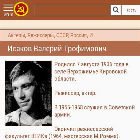
Гость
МЕНЮ
Актеры
,
Режиссеры
,
СССР, Россия
,
И
Исаков Валерий Трофимович
Родился 7 августа 1936 года в
селе Верхожимье Кировской
области,
Режиссер, актер.
В 1955-1958 служил в Советской
армии.
Окончил режиссерский
факультет ВГИКа (1964, мастерская М.Ромма).