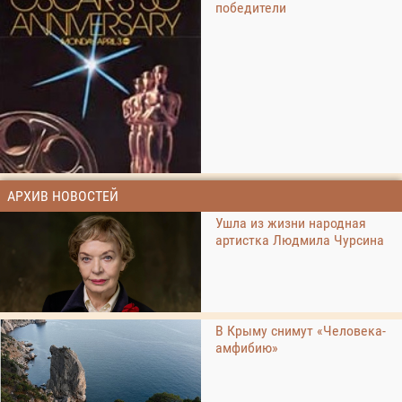
победители
АРХИВ НОВОСТЕЙ
Ушла из жизни народная
артистка Людмила Чурсина
В Крыму снимут «Человека-
амфибию»