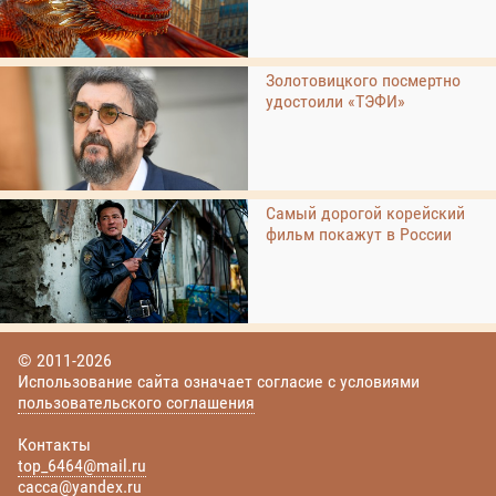
Золотовицкого посмертно
удостоили «ТЭФИ»
Самый дорогой корейский
фильм покажут в России
© 2011-2026
Использование сайта означает согласие с условиями
пользовательского соглашения
Контакты
top_6464@mail.ru
cacca@yandex.ru