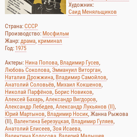
Художник:
Саид Меняльщиков
Страна:
СССР
Производство:
Мосфильм
Жанр:
драма
,
криминал
Год:
1975
Актеры:
Нина Попова
,
Владимир Гусев
,
Любовь Соколова
,
Эммануил Виторган
,
Наталия Дрожжина
,
Владимир Самойлов
,
Анатолий Соловьёв
,
Михаил Кокшенов
,
Николай Парфёнов
,
Борис Новиков
,
Алексей Бахарь
,
Александр Вигдоров
,
Александр Лебедев
,
Александр Лукьянов (II)
,
Юрий Мартынов
,
Владимир Носик
, Жанна Рыжова
(II),
Валентина Березуцкая
,
Владимир Гуляев
,
Анатолий Елисеев
,
Зоя Исаева
,
Валентина Колосова
,
Валерий Малышев
,