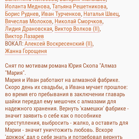
Иоланта Меднова
,
Татьяна Решетникова
,
Борис Руднев
,
Иван Турченков
,
Наталья Швец
,
Вячеслав Молоков
,
Николай Сморчков
,
Лидия Драновская
,
Виктор Волков (II)
,
Виктор Лазарев
ВОКАЛ:
Алексей Воскресенский (II)
,
Жанна Горощеня
Снят по мотивам романа Юрия Скопа "Алмаз
"Мария".
Мария и Иван работают на алмазной фабрике.
Скоро день их свадьбы, а Ивана мучает прошлое:
во время его пребывания в заключении главарь
шайки передал ему мешочек с алмазами для
надежного хранения. Вернуть 'камешки' фабрике -
значит заявить о себе как о пособнике
преступления, выбросить - жалко, а оставить для
Марии - значит уничтожить любовь. Вскоре
'дружок' дал о себе знать и потребовал вернуть