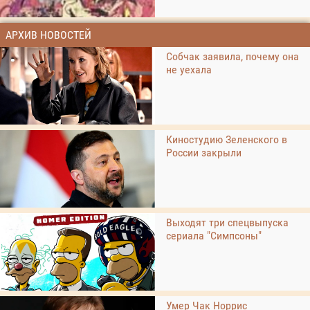
АРХИВ НОВОСТЕЙ
Собчак заявила, почему она
не уехала
Киностудию Зеленского в
России закрыли
Выходят три спецвыпуска
сериала "Симпсоны"
Умер Чак Норрис