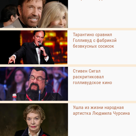
Тарантино сравнил
Голливуд с фабрикой
безвкусных сосисок
Стивен Сигал
раскритиковал
голливудское кино
Ушла из жизни народная
артистка Людмила Чурсина