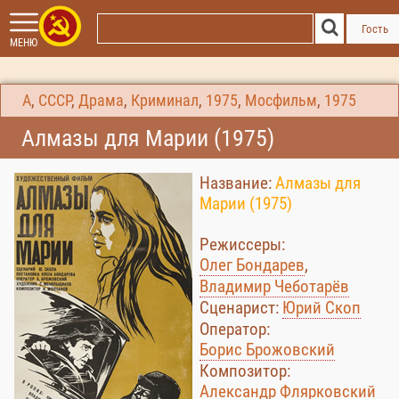
Гость
МЕНЮ
А
,
СССР
,
Драма
,
Криминал
,
1975
,
Мосфильм
,
1975
Алмазы для Марии (1975)
Название:
Алмазы для
Марии (1975)
Режиссеры:
Олег Бондарев
,
Владимир Чеботарёв
Сценарист:
Юрий Скоп
Оператор:
Борис Брожовский
Композитор:
Александр Флярковский