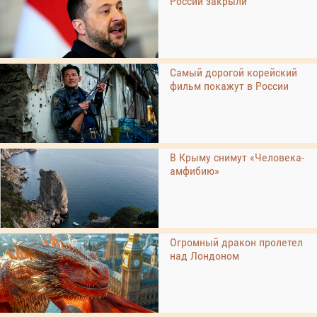
России закрыли
Самый дорогой корейский
фильм покажут в России
В Крыму снимут «Человека-
амфибию»
Огромный дракон пролетел
над Лондоном