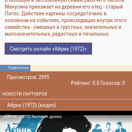
Манусяна приезжает из деревни его отец - старый
Погос. Действие картины сосредоточено в
основном на событиях, происходящих внутри этого
семейства - смешных и грустных, значительных и
малозначительных, радостных и печальных.
Смотреть онлайн «Айрик (1972)»
Поделиться
Просмотров: 2895
Рейтинг: 0.0 Голосов: 0
НОВОСТИ ПАРТНЕРОВ
Айрик (1972) (видео)