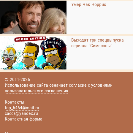
Умер Чак Норрис
Выходят три спецвыпуска
сериала "Симпсоны"
© 2011-2026
Использование сайта означает согласие с условиями
пользовательского соглашения
Контакты
top_6464@mail.ru
cacca@yandex.ru
Контактная форма