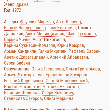
Жанр:
драма
Год:
1972
Актеры:
Фрунзик Мкртчян
,
Азат Шеренц
,
Вардуи Вардересян
,
Грачья Костанян
, Гамлет
Даллакян,
Ашот Меликджанян
,
Шакэ Тухманян
,
Саркис Чрчян
, Ашот Никогосян,
Карина Сукиасян-Кочарян
,
Юрий Каюров
,
Армен Хандикян
,
Гаяна Мкртчян
,
Рафаэль Сароян
,
Аветик Джрагацпанян
,
Артемий Айрапетян
,
Сурен Бабаян
Озвучивание:
Ольга Гаспарова
,
Ольга Григорьева
,
Армен Джигарханян
,
Бронислава Захарова
,
Евгений Карельских
,
Сергей Малишевский
,
Родион Нахапетов
,
Наталья Рычагова
,
Василий Щелоков
,
Игорь Ясулович
,
Станислав Захаров
,
Ольга Маркина
В большую и беспокойную семью рабочего Овсепа