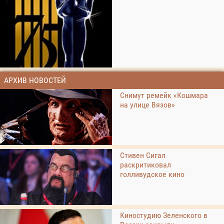
АРХИВ НОВОСТЕЙ
Снимут ремейк «Кошмара
на улице Вязов»
Стивен Сигал
раскритиковал
голливудское кино
Киностудию Зеленского в