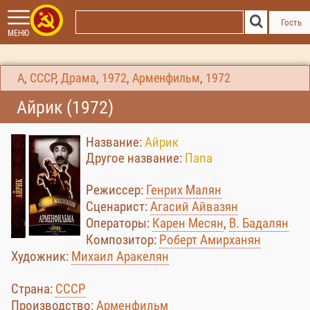
Гость
МЕНЮ
А
,
СССР
,
Драма
,
1972
,
Арменфильм
,
1972
Айрик (1972)
Название:
Айрик
Другое название:
Папа
Режиссер:
Генрих Малян
Сценарист:
Агасий Айвазян
Операторы:
Карен Месян
,
В. Бадалян
Композитор:
Роберт Амирханян
Художник:
Михаил Аракелян
Страна:
СССР
Производство:
Арменфильм