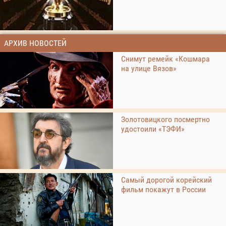
АРХИВ НОВОСТЕЙ
Снимут ремейк «Кошмара
на улице Вязов»
Золотовицкого посмертно
удостоили «ТЭФИ»
Самый дорогой корейский
фильм покажут в России