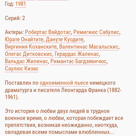
Год:
1981
Cерий: 2
Актеры:
Робертас Вайдотас
,
Ремигиюс Сабулис
,
Юрате Онайтите
,
Дануте Куодите
,
Виргиния Коханските
,
Валентинас Масальскис
,
Олегас Дитковскис
,
Герардас Жаленас
,
Вальдас Жиленас
,
Римантас Багдзявичюс
,
Саулюс Кизас
Поставлен по
одноименной пьесе
немецкого
драматурга и писателя Леонгарда Франка (1882-
1961).
Это история о любви двух людей в трудное
военное время, о любви, которая побеждает все
препятствия, возникая неожиданно, ниоткуда,
овладевая всеми помыслами влюбленных...