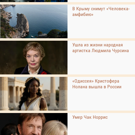
В Крыму снимут «Человека-
амфибию»
Ушла из жизни народная
артистка Людмила Чурсина
«Одиссея» Кристофера
Нолана вышла в России
Умер Чак Норрис