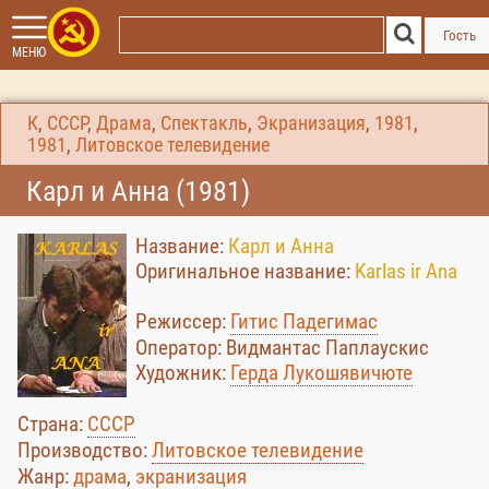
Гость
МЕНЮ
К
,
СССР
,
Драма
,
Спектакль
,
Экранизация
,
1981
,
1981
,
Литовское телевидение
Карл и Анна (1981)
Название:
Карл и Анна
Оригинальное название:
Karlas ir Ana
Режиссер:
Гитис Падегимас
Оператор: Видмантас Паплаускис
Художник:
Герда Лукошявичюте
Страна:
СССР
Производство:
Литовское телевидение
Жанр:
драма
,
экранизация