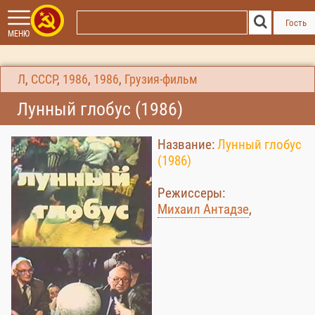
Гость
МЕНЮ
Л
,
СССР
,
1986
,
1986
,
Грузия-фильм
Лунный глобус (1986)
Название:
Лунный глобус
(1986)
Режиссеры:
Михаил Антадзе
,