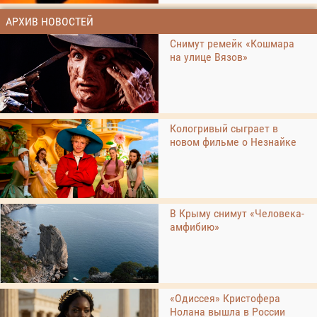
АРХИВ НОВОСТЕЙ
Снимут ремейк «Кошмара
на улице Вязов»
Кологривый сыграет в
новом фильме о Незнайке
В Крыму снимут «Человека-
амфибию»
«Одиссея» Кристофера
Нолана вышла в России