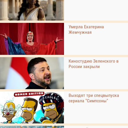
Умерла Екатерина
Жемчужная
Киностудию Зеленского в
России закрыли
Выходят три спецвыпуска
сериала "Симпсоны"