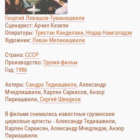
Георгий Левашов-Туманишвили
Сценарист: Арчил Кезели
Операторы:
Тристан Канделаки
,
Нодар Намгаладзе
Художник:
Леван Меликишвили
Страна:
СССР
Производство:
Грузия-фильм
Год:
1986
Актеры:
Сандро Тедиашвили
, Александр
Мчедлишвили, Карлен Саркисов, Анзор
Пириашвили,
Сергей Шведков
В фильме снимались известные грузинские
цирковые артисты - Александр Тедиашвили,
Карлен Саркисян, Александр Мчедлидзе, Анзор
Пириашвили.