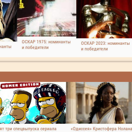
ОСКАР 1975: номинанты
ОСКАР 2023: номинанты
нанты
и победители
и победители
ят три спецвыпуска сериала
«Одиссея» Кристофера Нолан