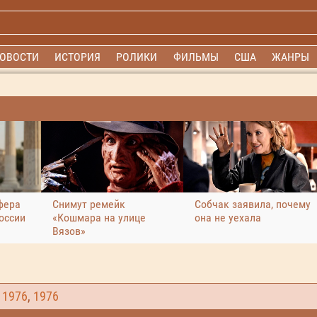
ОВОСТИ
ИСТОРИЯ
РОЛИКИ
ФИЛЬМЫ
США
ЖАНРЫ
фера
Снимут ремейк
Собчак заявила, почему
оссии
«Кошмара на улице
она не уехала
Вязов»
,
1976
,
1976