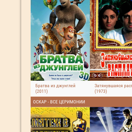
Братва из джунглей
Затянувшаяся рас
(2011)
(1973)
ОСКАР - ВСЕ ЦЕРИМОНИИ