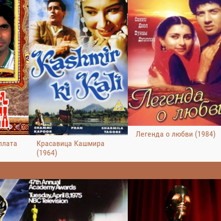
Легенда о любви (1984)
плата
Красавица Кашмира
(1964)