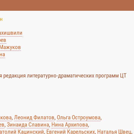
н
лахишвили
рев
 Мажуков
на
я редакция литературно-драматических программ ЦТ
икова
,
Леонид Филатов
,
Ольга Остроумова
,
ев
,
Зинаида Славина
,
Нина Архипова
,
атолий Кацинский
,
Евгений Карельских
,
Наталья Швец
,