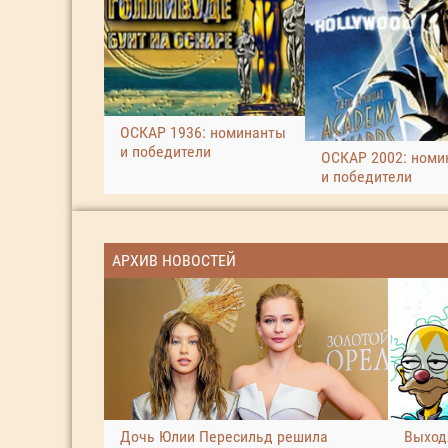
ОСКАР 1936: номинанты
и победители
ОСКАР 2002: номи
и победители
АРХИВ НОВОСТЕЙ
Дочь Юлии Пересильд решила
Выход