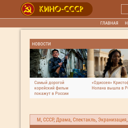
ГЛАВНАЯ
Н
НОВОСТИ
Самый дорогой
«Одиссея» Кристо
корейский фильм
Нолана вышла в Р
покажут в России
М
,
СССР
,
Драма
,
Спектакль
,
Экранизация