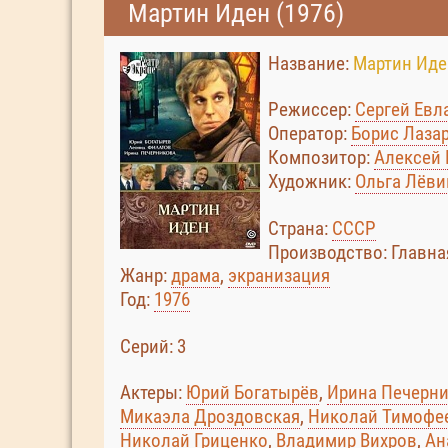
Мартин Иден (1976)
Название:
Мартин Иде
Режиссер:
Сергей Ев
Оператор:
Борис Лаза
Композитор:
Алексей
Художник:
Ольга Лёви
Страна:
СССР
Производство: Главна
Жанр:
драма
,
экранизация
Год:
1976
Cерий: 3
Актеры:
Юрий Богатырёв
,
Ирина Печерн
Микаэла Дроздовская
,
Николай Тимофе
Николай Гриценко
,
Владимир Вихров
,
Ан