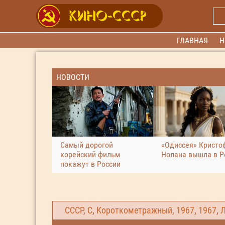
ГЛАВНАЯ
Н
НОВОСТИ
Самый дорогой
«Одиссея» Кристо
корейский фильм
Нолана вышла в Р
покажут в России
СССР
,
С
,
Короткометражный
,
1967
,
1967
,