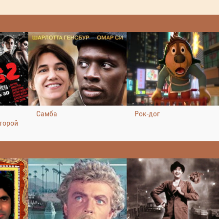
Самба
Рок-дог
торой