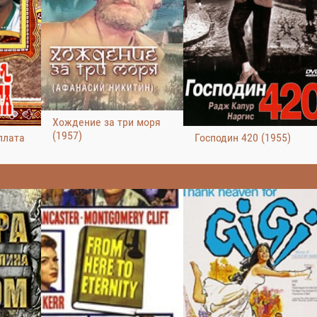
Хождение за три моря
(1957)
плата
Господин 420 (1955)