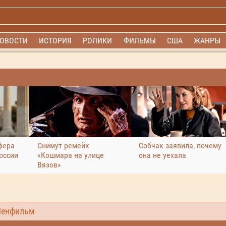
ОВОСТИ
ИСТОРИЯ
РОЛИКИ
ФИЛЬМЫ
США
ЖАНРЫ
фера
Снимут ремейк
Собчак заявила, почему
оссии
«Кошмара на улице
она не уехала
Вязов»
Ленфильм