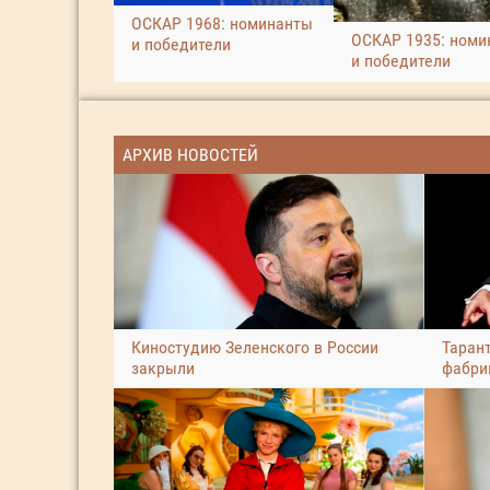
ОСКАР 1968: номинанты
ОСКАР 1935: номи
и победители
и победители
АРХИВ НОВОСТЕЙ
Киностудию Зеленского в России
Таран
закрыли
фабри