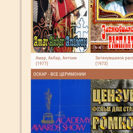
Амар, Акбар, Антони
Затянувшаяся рас
(1977)
(1973)
ОСКАР - ВСЕ ЦЕРИМОНИИ