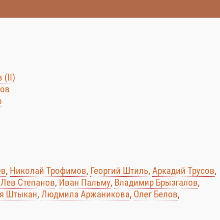
(II)
нов
о
ев
,
Николай Трофимов
,
Георгий Штиль
,
Аркадий Трусов
,
,
Лев Степанов
,
Иван Пальму
,
Владимир Брызгалов
,
я Штыкан
,
Людмила Аржаникова
,
Олег Белов
,