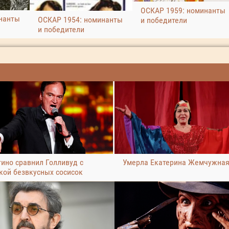
ОСКАР 1959: номинанты
нанты
ОСКАР 1954: номинанты
и победители
и победители
тино сравнил Голливуд с
Умерла Екатерина Жемчужна
кой безвкусных сосисок