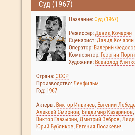
Суд (1967)
Название:
Суд (1967)
Режиссер:
Давид Кочарян
Сценарист:
Давид Кочарян
Оператор:
Валерий Федосов 
Композитор:
Георгий Порт
Художник:
Всеволод Улитк
Страна:
СССР
Производство:
Ленфильм
Год:
1967
Актеры:
Виктор Ильичёв
,
Евгений Лебед
Алексей Смирнов
,
Владимир Казаринов
Виктор Глазырин
,
Дмитрий Зебров
,
Лиди
Юрий Бубликов
,
Евгения Лосакевич