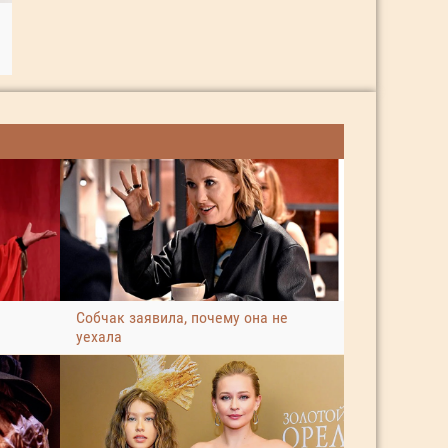
я
Собчак заявила, почему она не
уехала