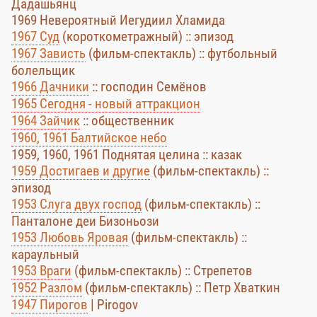
Дадашьянц
1969 Невероятный Иегудиил Хламида
1967 Суд
(короткометражный) :: эпизод
1967 Зависть
(фильм-спектакль) :: футбольный
болельщик
1966 Дачники
:: господин Семёнов
1965 Сегодня - новый аттракцион
1964 Зайчик
:: общественник
1960, 1961 Балтийское небо
1959, 1960, 1961 Поднятая целина :: казак
1959 Достигаев и другие
(фильм-спектакль) ::
эпизод
1953 Слуга двух господ
(фильм-спектакль) ::
Панталоне деи Бизоньози
1953 Любовь Яровая
(фильм-спектакль) ::
караульный
1953 Враги
(фильм-спектакль) :: Стрепетов
1952 Разлом
(фильм-спектакль) :: Петр Хваткин
1947 Пирогов
| Pirogov