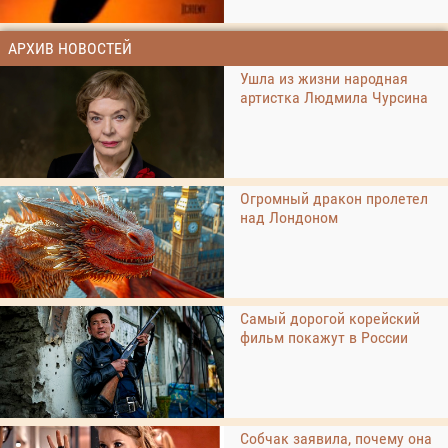
АРХИВ НОВОСТЕЙ
Ушла из жизни народная
артистка Людмила Чурсина
Огромный дракон пролетел
над Лондоном
Самый дорогой корейский
фильм покажут в России
Собчак заявила, почему она