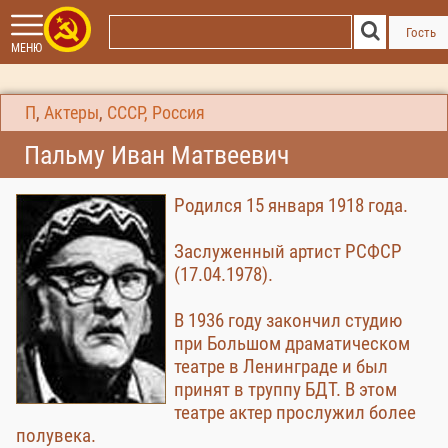
Гость
МЕНЮ
П
,
Актеры
,
СССР, Россия
Пальму Иван Матвеевич
Родился 15 января 1918 года.
Заслуженный артист РСФСР
(17.04.1978).
В 1936 году закончил студию
при Большом драматическом
театре в Ленинграде и был
принят в труппу БДТ. В этом
театре актер прослужил более
полувека.