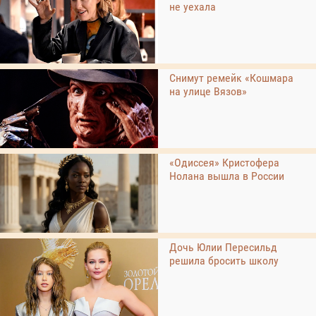
не уехала
Снимут ремейк «Кошмара
на улице Вязов»
«Одиссея» Кристофера
Нолана вышла в России
Дочь Юлии Пересильд
решила бросить школу