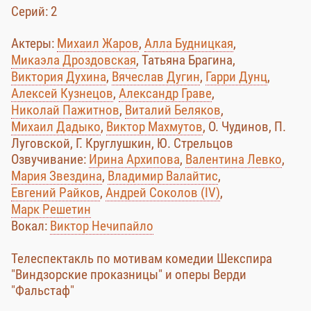
Cерий: 2
Актеры:
Михаил Жаров
,
Алла Будницкая
,
Микаэла Дроздовская
, Татьяна Брагина,
Виктория Духина
,
Вячеслав Дугин
,
Гарри Дунц
,
Алексей Кузнецов
,
Александр Граве
,
Николай Пажитнов
,
Виталий Беляков
,
Михаил Дадыко
,
Виктор Махмутов
, О. Чудинов, П.
Луговской, Г. Круглушкин, Ю. Стрельцов
Озвучивание:
Ирина Архипова
,
Валентина Левко
,
Мария Звездина
,
Владимир Валайтис
,
Евгений Райков
,
Андрей Соколов (IV)
,
Марк Решетин
Вокал:
Виктор Нечипайло
Телеспектакль по мотивам комедии Шекспира
"Виндзорские проказницы" и оперы Верди
"Фальстаф"