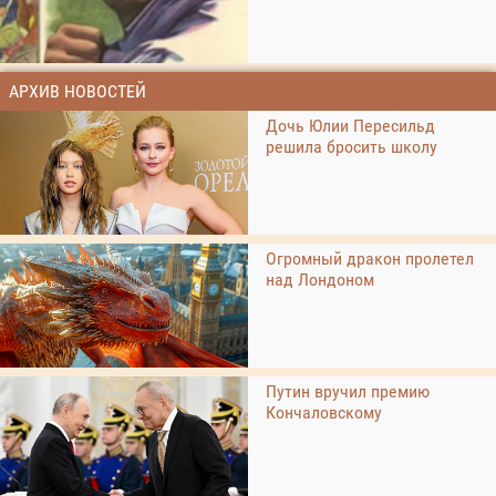
АРХИВ НОВОСТЕЙ
Дочь Юлии Пересильд
решила бросить школу
Огромный дракон пролетел
над Лондоном
Путин вручил премию
Кончаловскому