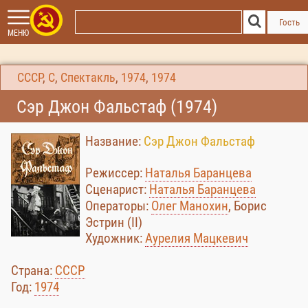
Гость
МЕНЮ
СССР
,
С
,
Спектакль
,
1974
,
1974
Сэр Джон Фальстаф (1974)
Название:
Сэр Джон Фальстаф
Режиссер:
Наталья Баранцева
Сценарист:
Наталья Баранцева
Операторы:
Олег Манохин
, Борис
Эстрин (II)
Художник:
Аурелия Мацкевич
Страна:
СССР
Год:
1974