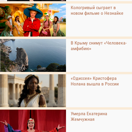
Кологривый сыграет в
новом фильме о Незнайке
В Крыму снимут «Человека-
амфибию»
«Одиссея» Кристофера
Нолана вышла в России
Умерла Екатерина
Жемчужная