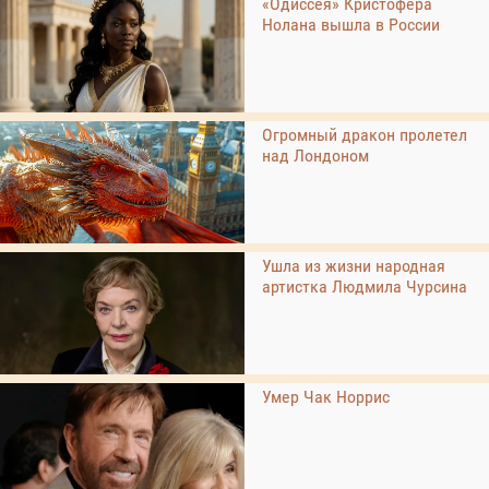
«Одиссея» Кристофера
Нолана вышла в России
Огромный дракон пролетел
над Лондоном
Ушла из жизни народная
артистка Людмила Чурсина
Умер Чак Норрис