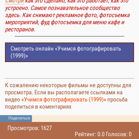
Смотри
как это сделано, как это работает, как это
устроено. Самое познавательное сообщество
здесь. Как снимают рекламное фото, фотосъемка
мероприятий, фуд фотосъемка для меню кафе и
ресторанов.
Смотреть онлайн «Учимся фотографировать
(1999)»
К сожалению некоторые фильмы не доступны для
просмотра. Если вы располагаете ссылками на
видео «
Учимся фотографировать (1999)
» просьба
поделиться в коментариях
Поделиться
Просмотров: 1627
Рейтинг: 0.0 Голосов: 0