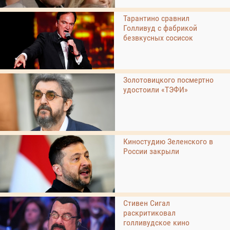
Тарантино сравнил
Голливуд с фабрикой
безвкусных сосисок
Золотовицкого посмертно
удостоили «ТЭФИ»
Киностудию Зеленского в
России закрыли
Стивен Сигал
раскритиковал
голливудское кино