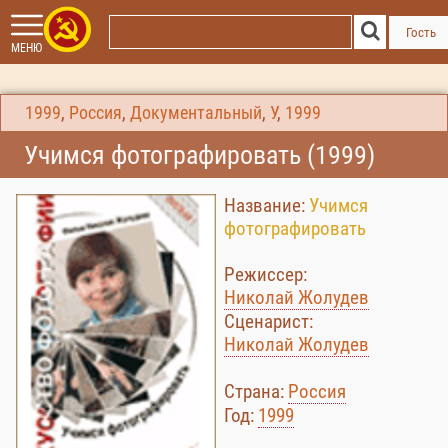
Гость
МЕНЮ
1999
,
Россия
,
Документальный
,
У
,
1999
Учимся фотографировать (1999)
Название:
Учимся
фотографировать
Режиссер:
Николай Жолудев
Сценарист:
Николай Жолудев
Страна:
Россия
Год:
1999