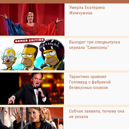
Умерла Екатерина
Жемчужная
Выходят три спецвыпуска
сериала "Симпсоны"
Тарантино сравнил
Голливуд с фабрикой
безвкусных сосисок
Собчак заявила, почему она
не уехала