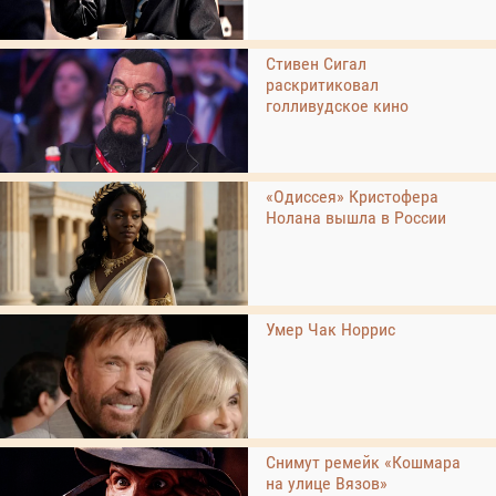
Стивен Сигал
раскритиковал
голливудское кино
«Одиссея» Кристофера
Нолана вышла в России
Умер Чак Норрис
Снимут ремейк «Кошмара
на улице Вязов»