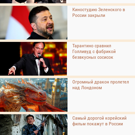
Киностудию Зеленского в
России закрыли
Тарантино сравнил
Голливуд с фабрикой
безвкусных сосисок
Огромный дракон пролетел
над Лондоном
Самый дорогой корейский
фильм покажут в России