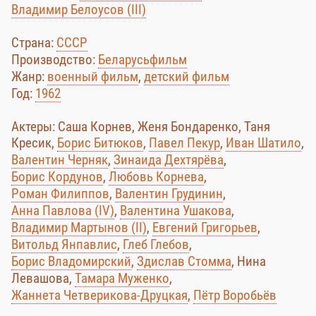
Владимир Белоусов (III)
Страна:
СССР
Производство:
Беларусьфильм
Жанр:
военный фильм
,
детский фильм
Год:
1962
Актеры: Саша Корнев, Женя Бондаренко, Таня
Кресик,
Борис Битюков
,
Павел Пекур
,
Иван Шатило
,
Валентин Черняк
,
Зинаида Дехтярёва
,
Борис Кордунов
,
Любовь Корнева
,
Роман Филиппов
,
Валентин Грудинин
,
Анна Павлова (IV)
,
Валентина Ушакова
,
Владимир Мартынов (II)
,
Евгений Григорьев
,
Витольд Янпавлис
,
Глеб Глебов
,
Борис Владомирский
,
Здислав Стомма
, Нина
Левашова,
Тамара Муженко
,
Жаннета Четверикова-Друцкая
,
Пётр Воробьёв