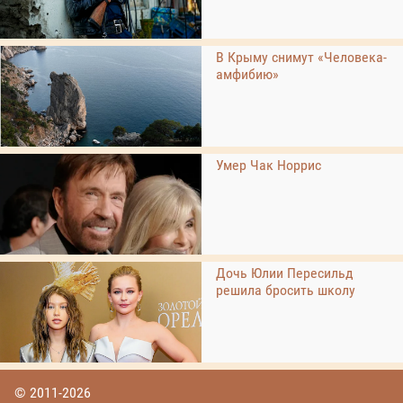
В Крыму снимут «Человека-
амфибию»
Умер Чак Норрис
Дочь Юлии Пересильд
решила бросить школу
© 2011-2026