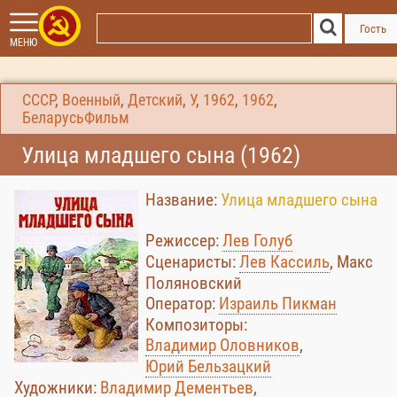
Гость
МЕНЮ
СССР
,
Военный
,
Детский
,
У
,
1962
,
1962
,
БеларусьФильм
Улица младшего сына (1962)
Название:
Улица младшего сына
Режиссер:
Лев Голуб
Сценаристы:
Лев Кассиль
, Макс
Поляновский
Оператор:
Израиль Пикман
Композиторы:
Владимир Оловников
,
Юрий Бельзацкий
Художники:
Владимир Дементьев
,