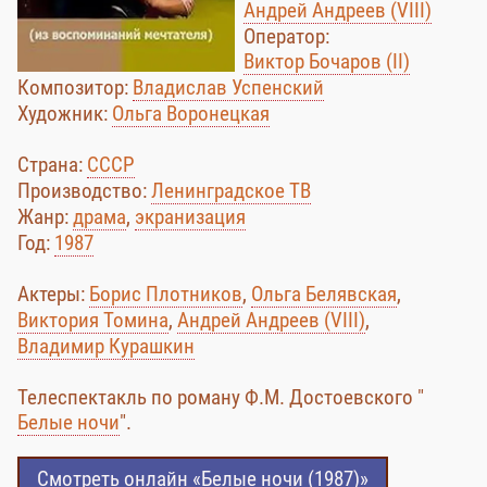
Андрей Андреев (VIII)
Оператор:
Виктор Бочаров (II)
Композитор:
Владислав Успенский
Художник:
Ольга Воронецкая
Страна:
СССР
Производство:
Ленинградское ТВ
Жанр:
драма
,
экранизация
Год:
1987
Актеры:
Борис Плотников
,
Ольга Белявская
,
Виктория Томина
,
Андрей Андреев (VIII)
,
Владимир Курашкин
Телеспектакль по роману Ф.М. Достоевского "
Белые ночи
".
Смотреть онлайн «Белые ночи (1987)»