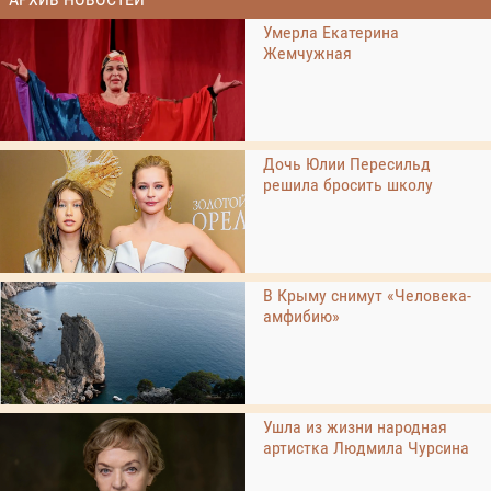
Умерла Екатерина
Жемчужная
Дочь Юлии Пересильд
решила бросить школу
В Крыму снимут «Человека-
амфибию»
Ушла из жизни народная
артистка Людмила Чурсина