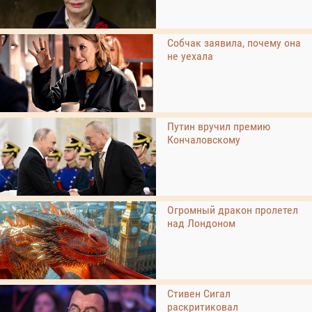
Собчак заявила, почему она
не уехала
Путин вручил премию
Кончаловскому
Огромный дракон пролетел
над Лондоном
Стивен Сигал
раскритиковал