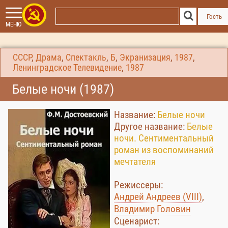
Гость
МЕНЮ
СССР
,
Драма
,
Спектакль
,
Б
,
Экранизация
,
1987
,
Ленинградское Телевидение
,
1987
Белые ночи (1987)
Название:
Белые ночи
Другое название:
Белые
ночи. Сентиментальный
роман из воспоминаний
мечтателя
Режиссеры:
Андрей Андреев (VIII)
,
Владимир Головин
Сценарист: