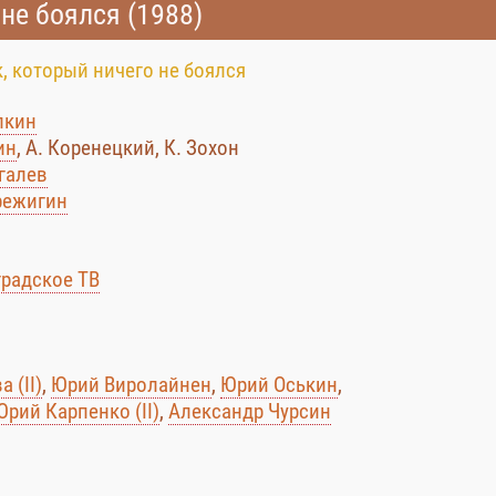
не боялся (1988)
, который ничего не боялся
лкин
ин
, А. Коренецкий, К. Зохон
галев
режигин
радское ТВ
 (II)
,
Юрий Виролайнен
,
Юрий Оськин
,
Юрий Карпенко (II)
,
Александр Чурсин