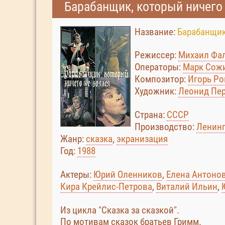
Барабанщик, который ничего 
Название:
Барабанщик
Режиссер:
Михаил Фа
Операторы:
Марк Сож
Композитор:
Игорь Ро
Художник:
Леонид Пе
Страна:
СССР
Производство:
Ленинг
Жанр:
сказка
,
экранизация
Год:
1988
Актеры:
Юрий Оленников
,
Елена Антонова
Кира Крейлис-Петрова
,
Виталий Ильин
,
Из цикла "Сказка за сказкой".
По мотивам сказок братьев Гримм.