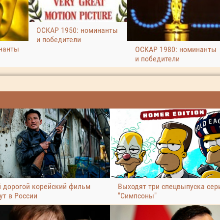
ОСКАР 1950: номинанты
и победители
нанты
ОСКАР 1980: номинанты
и победители
 дорогой корейский фильм
Выходят три спецвыпуска сер
ут в России
"Симпсоны"