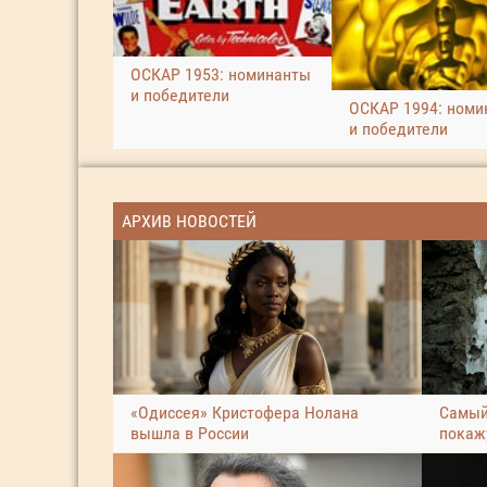
ОСКАР 1953: номинанты
и победители
ОСКАР 1994: номи
и победители
АРХИВ НОВОСТЕЙ
«Одиссея» Кристофера Нолана
Самый
вышла в России
покаж