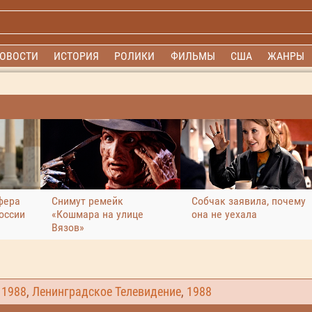
ОВОСТИ
ИСТОРИЯ
РОЛИКИ
ФИЛЬМЫ
США
ЖАНРЫ
фера
Снимут ремейк
Собчак заявила, почему
оссии
«Кошмара на улице
она не уехала
Вязов»
,
1988
,
Ленинградское Телевидение
,
1988