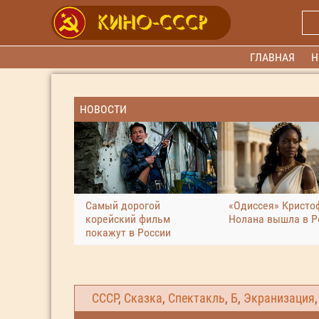
ГЛАВНАЯ
Н
НОВОСТИ
Самый дорогой
«Одиссея» Кристо
корейский фильм
Нолана вышла в Р
покажут в России
СССР
,
Сказка
,
Спектакль
,
Б
,
Экранизация