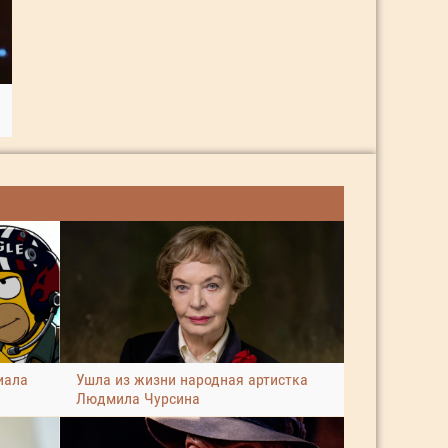
иала
Ушла из жизни народная артистка
Людмила Чурсина