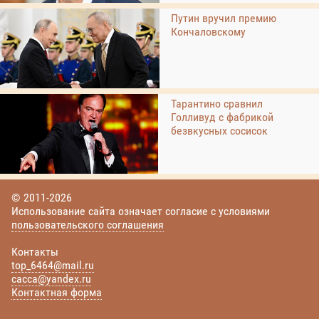
Путин вручил премию
Кончаловскому
Тарантино сравнил
Голливуд с фабрикой
безвкусных сосисок
© 2011-2026
Использование сайта означает согласие с условиями
пользовательского соглашения
Контакты
top_6464@mail.ru
cacca@yandex.ru
Контактная форма