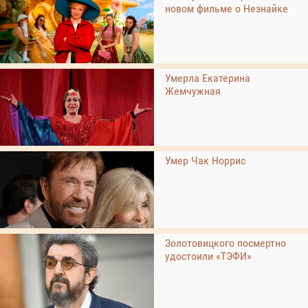
новом фильме о Незнайке
Умерла Екатерина
Жемчужная
Умер Чак Норрис
Золотовицкого посмертно
удостоили «ТЭФИ»