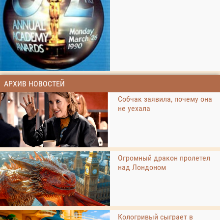
АРХИВ НОВОСТЕЙ
Собчак заявила, почему она
не уехала
Огромный дракон пролетел
над Лондоном
Кологривый сыграет в