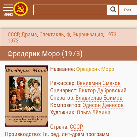
Гость
МЕНЮ
СССР
,
Драма
,
Спектакль
,
Ф
,
Экранизация
,
1973
,
1973
Фредерик Моро (1973)
Название:
Фредерик Моро
Режиссер:
Вениамин Смехов
Сценарист:
Виктор Дубровский
Оператор:
Владислав Ефимов
Композитор:
Эдисон Денисов
Художник:
Ольга Лёвина
Страна:
СССР
Производство: Гл. ред. лит-драм программ