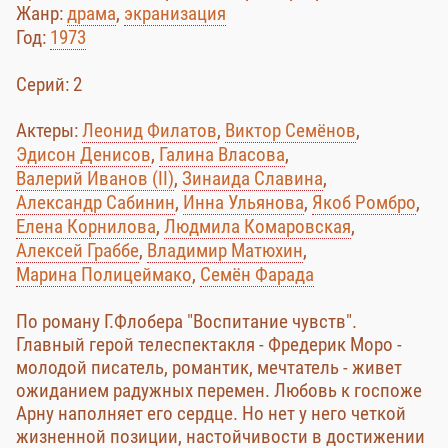
Жанр:
драма
,
экранизация
Год:
1973
Cерий: 2
Актеры:
Леонид Филатов
,
Виктор Семёнов
,
Эдисон Денисов
,
Галина Власова
,
Валерий Иванов (II)
,
Зинаида Славина
,
Александр Сабинин
,
Инна Ульянова
,
Якоб Ромбро
,
Елена Корнилова
,
Людмила Комаровская
,
Алексей Граббе
,
Владимир Матюхин
,
Марина Полицеймако
,
Семён Фарада
По роману Г.Флобера "Воспитание чувств".
Главный герой телеспектакля - Фредерик Моро -
молодой писатель, романтик, мечтатель - живет
ожиданием радужных перемен. Любовь к госпоже
Арну наполняет его сердце. Но нет у него четкой
жизненной позиции, настойчивости в достижении