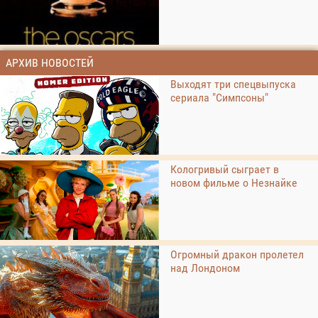
АРХИВ НОВОСТЕЙ
Выходят три спецвыпуска
сериала "Симпсоны"
Кологривый сыграет в
новом фильме о Незнайке
Огромный дракон пролетел
над Лондоном