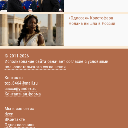
«Одиссея» Кристофера
Нолана вышла в России
© 2011-2026
Использование сайта означает согласие с условиями
пользовательского соглашения
Контакты
top_6464@mail.ru
cacca@yandex.ru
Контактная форма
Мы в соц сетях
dzen
ВКонтакте
Одноклассники