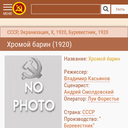
Гость
МЕНЮ
СССР
,
Экранизация
,
Х
,
1920
,
Буревестник
,
1920
Хромой барин (1920)
Название:
Хромой барин
Режиссер:
Владимир Касьянов
Сценарист:
Андрей Смолдовский
Оператор:
Луи Форестье
Страна:
СССР
Производство: "
Буревестник
"