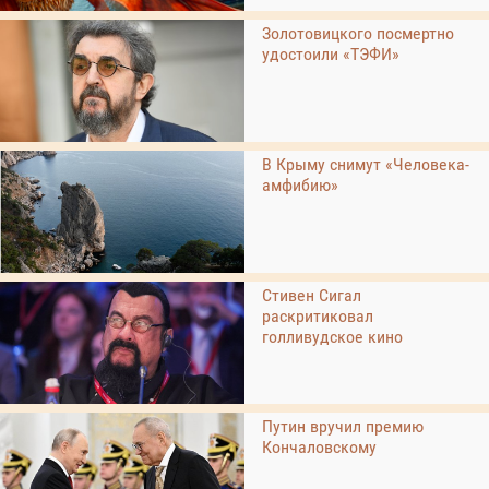
Золотовицкого посмертно
удостоили «ТЭФИ»
В Крыму снимут «Человека-
амфибию»
Стивен Сигал
раскритиковал
голливудское кино
Путин вручил премию
Кончаловскому