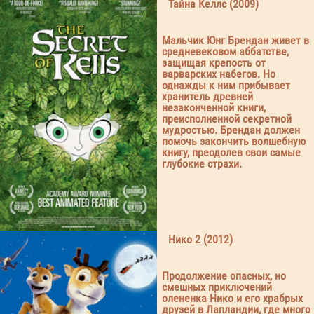
Тайна Келлс (2009)
Мальчик Юнг Брендан живет в
средневековом аббатстве,
защищая крепость от
варварских набегов. Но
однажды к ним прибывает
хранитель древней
незаконченной книги,
преисполненной секретной
мудростью. Брендан должен
помочь закончить волшебную
книгу, преодолев свои самые
глубокие страхи.
Нико 2 (2012)
Продолжение опасных, но
смешных приключений
олененка Нико и его храбрых
друзей в Лапландии, где много