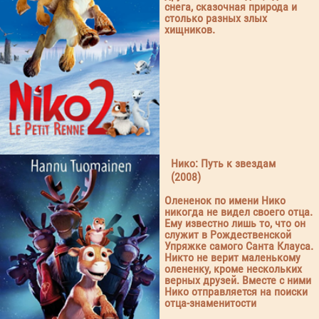
снега, сказочная природа и
столько разных злых
хищников.
Нико: Путь к звездам
(2008)
Олененок по имени Нико
никогда не видел своего отца.
Ему известно лишь то, что он
служит в Рождественской
Упряжке самого Санта Клауса.
Никто не верит маленькому
олененку, кроме нескольких
верных друзей. Вместе с ними
Нико отправляется на поиски
отца-знаменитости