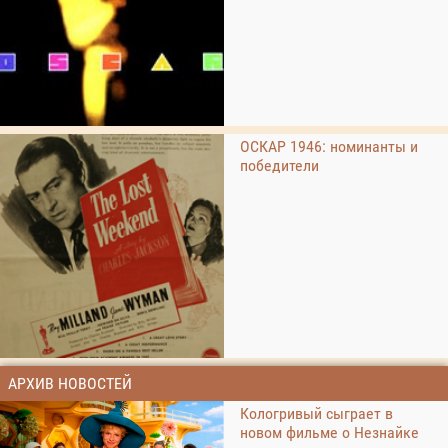
ОСКАР 1946: номинанты и
победители
АРХИВ НОВОСТЕЙ
Кологривый сыграет в
новом фильме о Незнайке