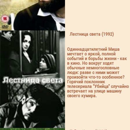
Лестница света (1992)
Одиннадцатилетний Миша
мечтает о яркой, полной
событий и борьбы жизни - как
в кино. Но вокруг ходят
обычные немногословные
люди: разве с ними может
произойти что-то особенное?
Горячий поклонник
телесериала "Убийца" случайно
встречает на улице машину
своего кумира.