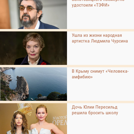
удостоили «ТЭФИ»
Ушла из жизни народная
артистка Людмила Чурсина
В Крыму снимут «Человека-
амфибию»
Дочь Юлии Пересильд
решила бросить школу