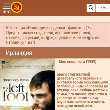
Гость
МЕНЮ
Категория «Ирландия» содержит фильмов (7).
Представлены создатели, исполнители ролей,
отзывы, рецензии, кадры, оценки и многое другое.
Страница
1
из 1
Ирландия
Моя левая нога (1989)
Браун стал жертвой
церебрального паралича и
считался всеми окружающими
неполноценным человеком до
тех пор, пока любовь матери и
семьи, его личное мужество и
упорство не помогли ему
научиться рисовать и писать
пальцами левой ноги.