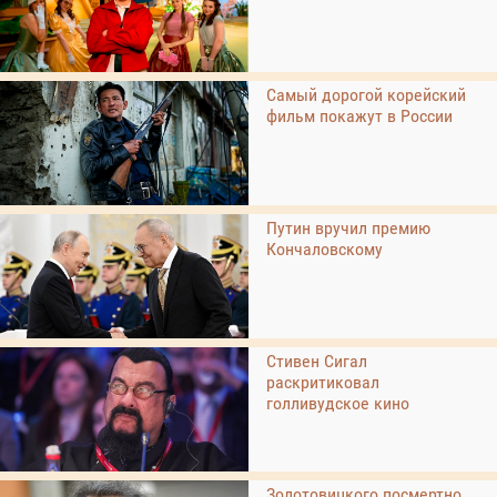
Самый дорогой корейский
фильм покажут в России
Путин вручил премию
Кончаловскому
Стивен Сигал
раскритиковал
голливудское кино
Золотовицкого посмертно