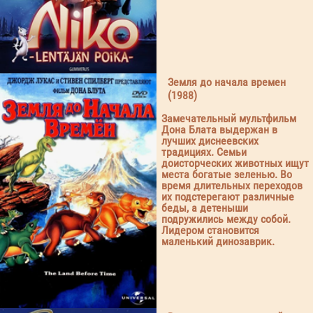
Земля до начала времен
(1988)
Замечательный мультфильм
Дона Блата выдержан в
лучших диснеевских
традициях. Семьи
доисторческих животных ищут
места богатые зеленью. Во
время длительных переходов
их подстерегают различные
беды, а детеныши
подружились между собой.
Лидером становится
маленький динозаврик.