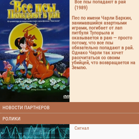
Все псы попадают в рай
(1989)
Пес по имени Чарли Баркин,
занимавшийся азартными
играми, погибает от лап
питбуля Тупорыла и
оказывается в раю — просто
потому, что все псы
обязательно попадают в рай.
Однако Чарли так хочет
рассчитаться со своим
убийцей, что возвращается на
Землю.
НОВОСТИ ПАРТНЕРОВ
РОЛИКИ
Сигнал