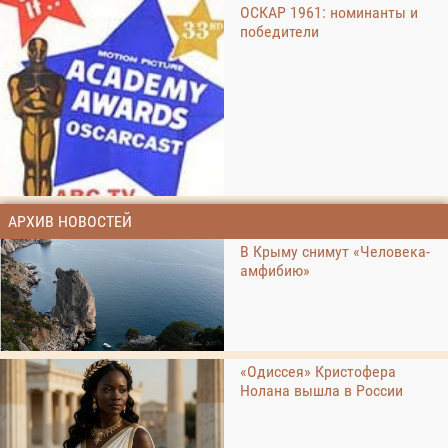
ОСКАР 1961: номинанты и
победители
АРХИВ НОВОСТЕЙ
В Крыму снимут «Человека-
амфибию»
«Одиссея» Кристофера
Нолана вышла в России