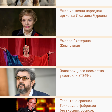
Ушла из жизни народная
артистка Людмила Чурсина
Умерла Екатерина
Жемчужная
Золотовицкого посмертно
удостоили «ТЭФИ»
Тарантино сравнил
Голливуд с фабрикой
безвкусных сосисок