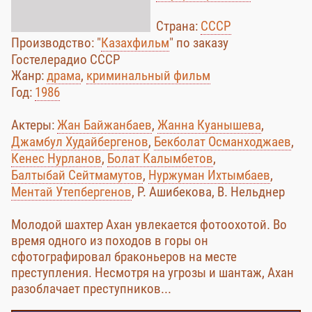
Страна:
СССР
Производство: "
Казахфильм
" по заказу
Гостелерадио СССР
Жанр:
драма
,
криминальный фильм
Год:
1986
Актеры:
Жан Байжанбаев
,
Жанна Куанышева
,
Джамбул Худайбергенов
,
Бекболат Османходжаев
,
Кенес Нурланов
,
Болат Калымбетов
,
Балтыбай Сейтмамутов
,
Нуржуман Ихтымбаев
,
Ментай Утепбергенов
, Р. Ашибекова, В. Нельднер
Молодой шахтер Ахан увлекается фотоохотой. Во
время одного из походов в горы он
сфотографировал браконьеров на месте
преступления. Несмотря на угрозы и шантаж, Ахан
разоблачает преступников...