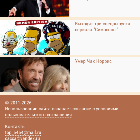
Выходят три спецвыпуска
сериала "Симпсоны"
Умер Чак Норрис
© 2011-2026
Использование сайта означает согласие с условиями
пользовательского соглашения
Контакты
top_6464@mail.ru
cacca@yandex.ru