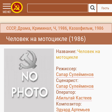
Гость
МЕНЮ
СССР
,
Драма
,
Криминал
,
Ч
,
1986
,
Казахфильм
,
1986
Человек на мотоцикле (1986)
Название:
Человек на
мотоцикле
Режиссер:
Сапар Сулейменов
Сценарист:
Сапар Сулейменов
Оператор:
Абильтай Кастеев
Композитор:
Эдуард Артемьев