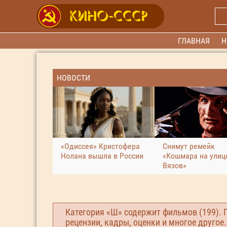
ГЛАВНАЯ
Н
НОВОСТИ
«Одиссея» Кристофера
Снимут ремейк
Нолана вышла в России
«Кошмара на улиц
Вязов»
Категория «Ш» содержит фильмов (199). 
рецензии, кадры, оценки и многое другое