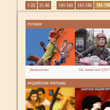
1-20
21-40
...
141-160
161-180
181-19
РОЛИКИ
Зверополис
Ой, мамочки! (201
ИНДИЙСКИЕ ФИЛЬМЫ