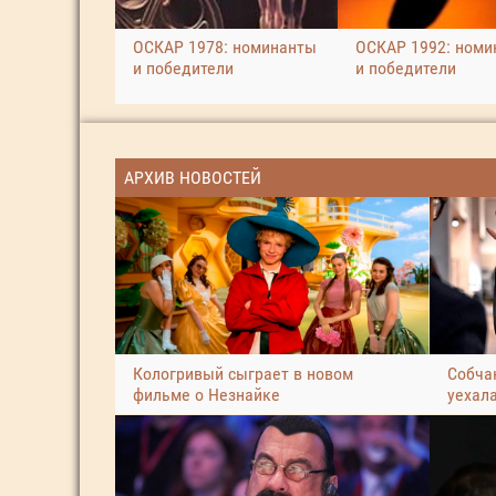
ОСКАР 1978: номинанты
ОСКАР 1992: номи
и победители
и победители
АРХИВ НОВОСТЕЙ
Кологривый сыграет в новом
Собчак
фильме о Незнайке
уехал