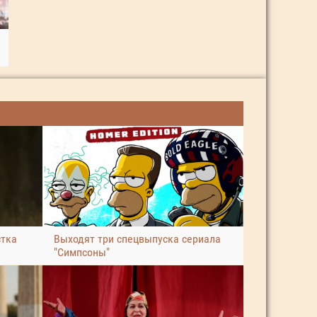
стка
Выходят три спецвыпуска сериала
"Симпсоны"