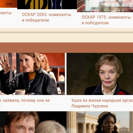
нанты
ОСКАР 2003: номинанты
ОСКАР 1975: номинанты
и победители
и победители
 заявила, почему она не
Ушла из жизни народная арти
а
Людмила Чурсина