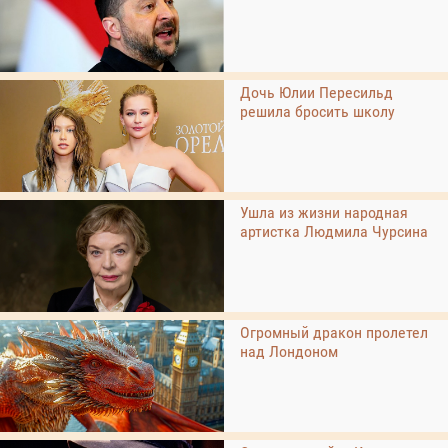
Дочь Юлии Пересильд
решила бросить школу
Ушла из жизни народная
артистка Людмила Чурсина
Огромный дракон пролетел
над Лондоном