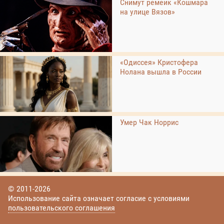
Снимут ремейк «Кошмара
на улице Вязов»
«Одиссея» Кристофера
Нолана вышла в России
Умер Чак Норрис
© 2011-2026
Использование сайта означает согласие с условиями
пользовательского соглашения