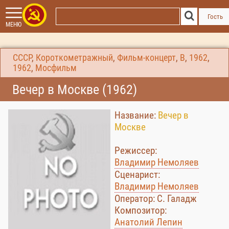
Гость
МЕНЮ
СССР
,
Короткометражный
,
Фильм-концерт
,
В
,
1962
,
1962
,
Мосфильм
Вечер в Москве (1962)
Название:
Вечер в
Москве
Режиссер:
Владимир Немоляев
Сценарист:
Владимир Немоляев
Оператор: С. Галадж
Композитор:
Анатолий Лепин