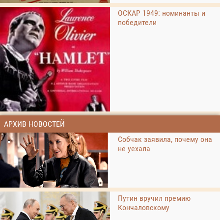
ОСКАР 1949: номинанты и
победители
АРХИВ НОВОСТЕЙ
Собчак заявила, почему она
не уехала
Путин вручил премию
Кончаловскому