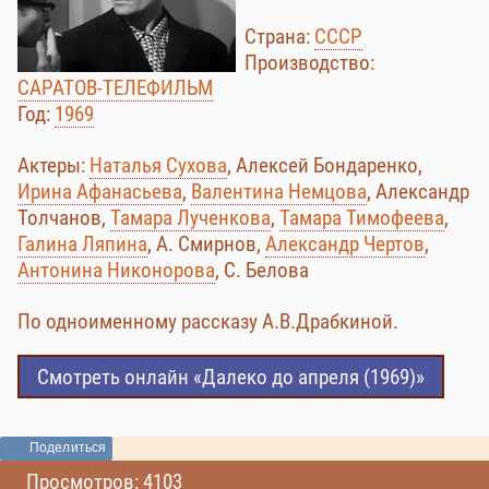
Страна:
СССР
Производство:
САРАТОВ-ТЕЛЕФИЛЬМ
Год:
1969
Актеры:
Наталья Сухова
, Алексей Бондаренко,
Ирина Афанасьева
,
Валентина Немцова
, Александр
Толчанов,
Тамара Лученкова
,
Тамара Тимофеева
,
Галина Ляпина
, А. Смирнов,
Александр Чертов
,
Антонина Никонорова
, С. Белова
По одноименному рассказу А.В.Драбкиной.
Смотреть онлайн «Далеко до апреля (1969)»
Поделиться
Просмотров: 4103