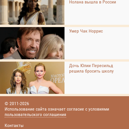
Нолана вышла в России
Умер Чак Норрис
Дочь Юлии Пересильд
решила бросить школу
© 2011-2026
Использование сайта означает согласие с условиями
пользовательского соглашения
Контакты