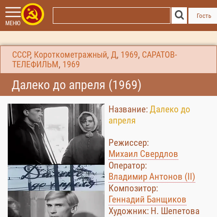
Гость
МЕНЮ
СССР
,
Короткометражный
,
Д
,
1969
,
САРАТОВ-
ТЕЛЕФИЛЬМ
,
1969
Далеко до апреля (1969)
Название:
Далеко до
апреля
Режиссер:
Михаил Свердлов
Оператор:
Владимир Антонов (II)
Композитор:
Геннадий Банщиков
Художник: Н. Шепетова