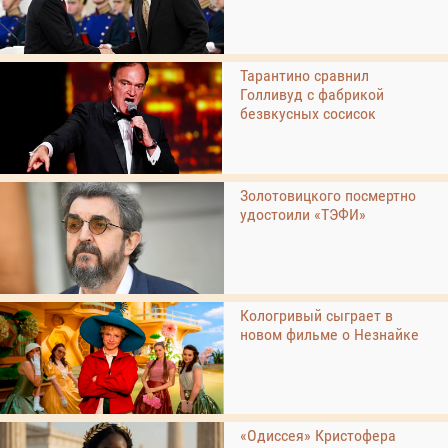
Тарантино сравнил
Голливуд с фабрикой
безвкусных сосисок
Золотовицкого посмертно
удостоили «ТЭФИ»
Кологривый сыграет в
новом фильме о Незнайке
«Одиссея» Кристофера