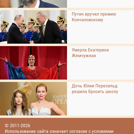
Путин вручил премию
Кончаловскому
Умерла Екатерина
Жемчужная
Дочь Юлии Пересильд
решила бросить школу
© 2011-2026
Использование сайта означает согласие с условиями