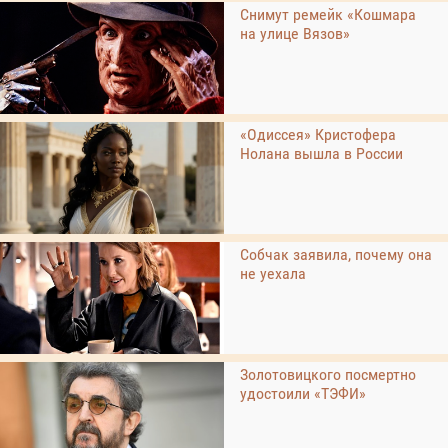
Снимут ремейк «Кошмара
на улице Вязов»
«Одиссея» Кристофера
Нолана вышла в России
Собчак заявила, почему она
не уехала
Золотовицкого посмертно
удостоили «ТЭФИ»