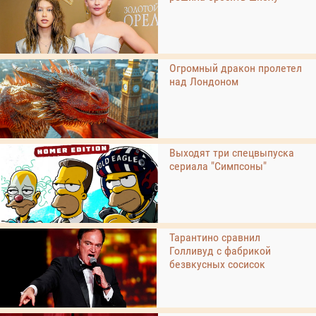
Огромный дракон пролетел
над Лондоном
Выходят три спецвыпуска
сериала "Симпсоны"
Тарантино сравнил
Голливуд с фабрикой
безвкусных сосисок