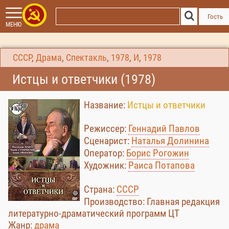
Гость
МЕНЮ
СССР
,
Драма
,
Спектакль
,
1978
,
И
,
1978
Истцы и ответчики (1978)
Название:
Истцы и ответчики
Режиссер:
Геннадий Павлов
Сценарист:
Наталья Долинина
Оператор:
Борис Рогожин
Художник:
Раиса Потапова
Страна:
СССР
Производство: Главная редакция
литературно-драматический программ ЦТ
Жанр:
драма