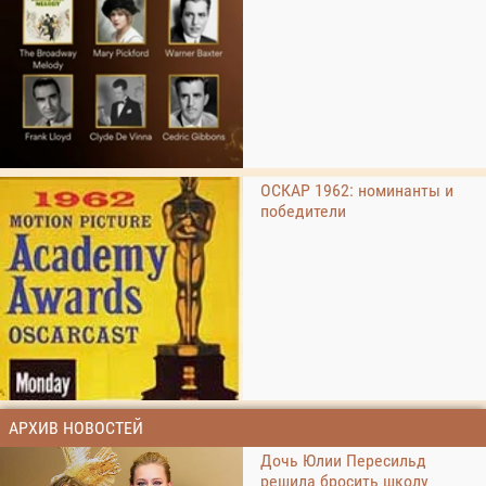
ОСКАР 1962: номинанты и
победители
АРХИВ НОВОСТЕЙ
Дочь Юлии Пересильд
решила бросить школу