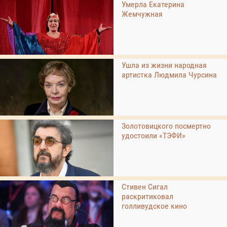
Умерла Екатерина
Жемчужная
Ушла из жизни народная
артистка Людмила Чурсина
Золотовицкого посмертно
удостоили «ТЭФИ»
Стивен Сигал
раскритиковал
голливудское кино