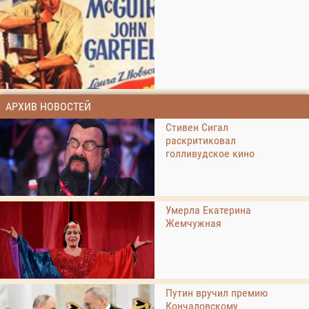
АРХИВ НОВОСТЕЙ
Стивен Сигал
раскритиковал
голливудское кино
Умерла Екатерина
Жемчужная
Путин вручил премию
Кончаловскому