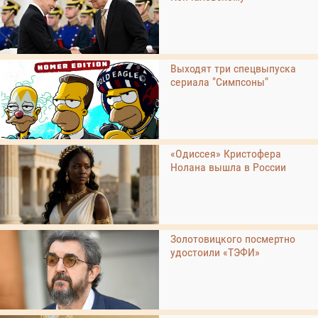
Выходят три спецвыпуска
сериала "Симпсоны"
«Одиссея» Кристофера
Нолана вышла в России
Золотовицкого посмертно
удостоили «ТЭФИ»