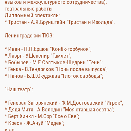
языков и межкультурного сотрудничества).
театральные работы
Дипломный спектакль:
* Тристан - А.Я.Брунштейн "Тристан и Изольда".
Ленинградский ТЮЗ:
* Иван - П.П.Ершов "Конёк-горбунок";
* Лаэрт - У.Шекспир "Гамлет";
* Бобырев - М.Е.Салтыков-Щедрин "Тени";
* Генка - В.Тендряков "Ночь после выпуска";
* Панов - Б.Ш.Окуджава "Глоток свободы";
"Наш театр":
* Генерал Загорянский - Ф.М.Достоевский "Игрок";
* Дядя Митя - А.Володин "Моя старшая сестра";
* Берт Хинкл - М.Орр "Все о Еве";
* Креон - Ж.Ануй "Медея";
и др.