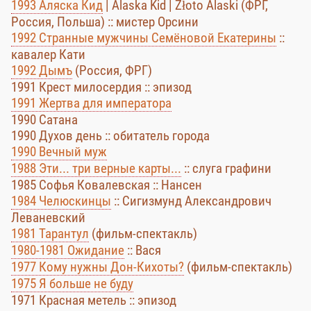
1993 Аляска Кид
| Alaska Kid | Złoto Alaski (ФРГ,
Россия, Польша) :: мистер Орсини
1992 Странные мужчины Семёновой Екатерины
::
кавалер Кати
1992 Дымъ
(Россия, ФРГ)
1991 Крест милосердия :: эпизод
1991 Жертва для императора
1990 Сатана
1990 Духов день :: обитатель города
1990 Вечный муж
1988 Эти... три верные карты...
:: слуга графини
1985 Софья Ковалевская :: Нансен
1984 Челюскинцы
:: Сигизмунд Александрович
Леваневский
1981 Тарантул
(фильм-спектакль)
1980-1981 Ожидание
:: Вася
1977 Кому нужны Дон-Кихоты?
(фильм-спектакль)
1975 Я больше не буду
1971 Красная метель :: эпизод