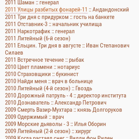
2011 Шаман :: генерал
2011 Улицы разбитых фонарей-11
:: Андандонский
2011 Три дня с придурком :: гость на банкете
2011 Отставник-3 :: начальник училища
2011 Наркотрафик :: генерал
2011 Литейный (6-й сезон)
2011 Ельцин. Три дня в августе :: Иван Степанович
Силаев
2011 Встречное течение :: рыбак
2010 Цвет пламени :: нотариус
2010 Страховщики :: букинист
2010 Найди меня :: врач в больнице
2010 Литейный (4-й сезон) :: Гвоздь
2010 Дорожный патруль - 4 :: директор института
2010 Дознаватель :: Александр Петрович
2009 Смерть Вазир-Мухтара :: князь Долгоруков
2009 Одержимый :: врач
2009 Морские дьяволы - 3 :: Илья Оборин
2009 Литейный (2-й сезон) :: хирург
2009 Когда растаял снег :: Вилли фон Риден