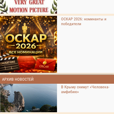
ОСКАР 2026: номинанты и
победители
АРХИВ НОВОСТЕЙ
В Крыму снимут «Человека-
амфибию»