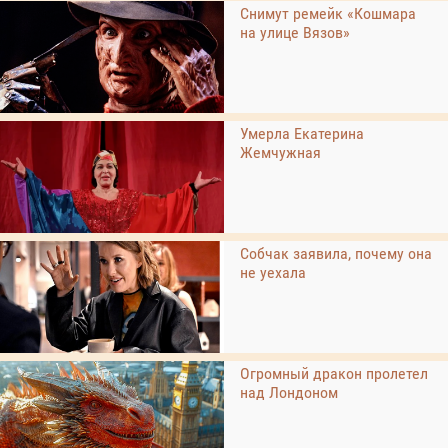
Снимут ремейк «Кошмара
на улице Вязов»
Умерла Екатерина
Жемчужная
Собчак заявила, почему она
не уехала
Огромный дракон пролетел
над Лондоном