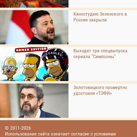
Киностудию Зеленского в
России закрыли
Выходят три спецвыпуска
сериала "Симпсоны"
Золотовицкого посмертно
удостоили «ТЭФИ»
© 2011-2026
Использование сайта означает согласие с условиями