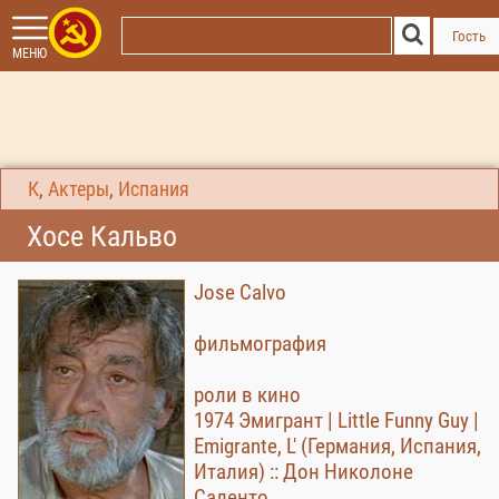
1971 Убийства на улице Морг | Murders in the Rue Morgue (США) ::
горбун'>
1971 Убийства на улице Морг | Murders in the Rue Morgue
Гость
(США) :: горбун' />
МЕНЮ
К
,
Актеры
,
Испания
Хосе Кальво
Jose Calvo
фильмография
роли в кино
1974 Эмигрант | Little Funny Guy |
Emigrante, L' (Германия, Испания,
Италия) :: Дон Николоне
Саленто