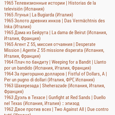
1965 Телевизионные истории | Historias de la
televisión (Испания)
1965 Лгунья | La Bugiarda (Италия)
1965 Золото древних инков | Das Vermächtnis des
Inka (Италия)
1965 Дама из Бейрута | La dama de Beirut (Испания,
Италия, Франция)
1965 Агент Z 55, миссия отчаяния | Desperate
Mission | Agente Z 55 missione disperata (Испания,
Италия, Франция)
1964 Плач по бандиту | Weeping for a Bandit | Llanto
por un bandido (Испания, Италия, Франция)
1964 За пригоршню долларов | Fistful of Dollars, A |
Per un pugno di dollari (Италия, ФРГ, Испания)
1963 Шахерезада | Sheherazade (Испания, Италия,
Франция)
1963 Дуэль в Техасе | Gunfight at Red Sands | Duello
nel Texas (Испания, Италия) :: эпизод
1962 Двое против всех | Two Against All | Due contro