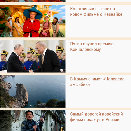
Кологривый сыграет в
новом фильме о Незнайке
Путин вручил премию
Кончаловскому
В Крыму снимут «Человека-
амфибию»
Самый дорогой корейский
фильм покажут в России