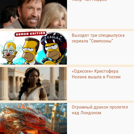
Выходят три спецвыпуска
сериала "Симпсоны"
«Одиссея» Кристофера
Нолана вышла в России
Огромный дракон пролетел
над Лондоном