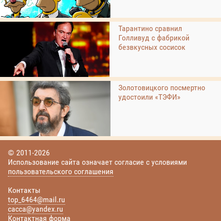
Тарантино сравнил
Голливуд с фабрикой
безвкусных сосисок
Золотовицкого посмертно
удостоили «ТЭФИ»
© 2011-2026
Использование сайта означает согласие с условиями
пользовательского соглашения
Контакты
top_6464@mail.ru
cacca@yandex.ru
Контактная форма