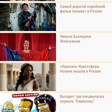
Самый дорогой корейский
фильм покажут в России
Умерла Екатерина
Жемчужная
«Одиссея» Кристофера
Нолана вышла в России
Выходят три спецвыпуска
сериала "Симпсоны"