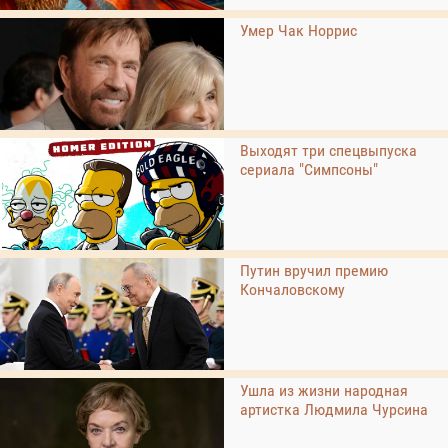
Умер Чак Норрис
Выходят три спецвыпуска
сериала "Симпсоны"
Путин вручил премию
Кончаловскому
Ушла из жизни народная
артистка Людмила Чурсина