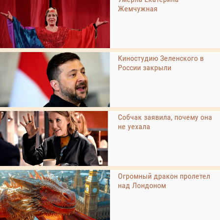
Жемчужная
Киностудию Зеленского в
России закрыли
Собчак заявила, почему она
не уехала
Огромный дракон пролетел
над Лондоном