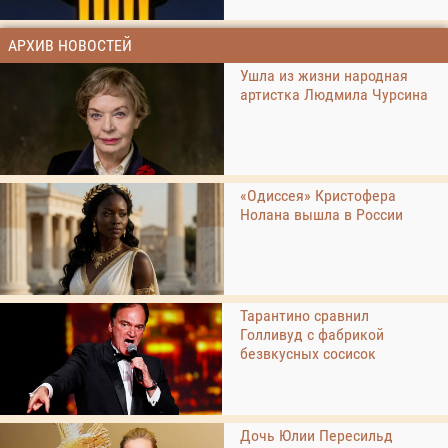
АРХИВ НОВОСТЕЙ
Ушла из жизни народная
артистка Людмила Чурсина
«Одиссея» Кристофера
Нолана вышла в России
Тарантино сравнил
Голливуд с фабрикой
безвкусных сосисок
Дочь Юлии Пересильд