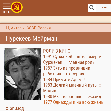
Гость
МЕНЮ
Н
,
Актеры
,
СССР, Россия
Нурекеев Мейрман
РОЛИ В КИНО
1991 Суржекей - ангел смерти ::
Суржекей :: главная роль
1987 Зять из провинции ::
работник автосервиса
1984 Примите Адама!
1983 Долгий млечный путь ::
Малик
1980 Мы - взрослые :: Жахид
1977 Однажды и на всю жизнь
:: эпизод