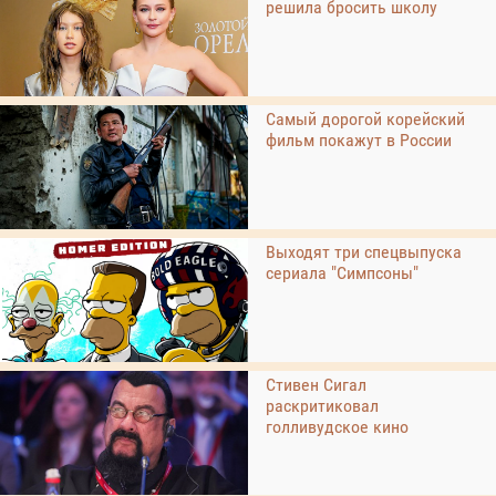
решила бросить школу
Самый дорогой корейский
фильм покажут в России
Выходят три спецвыпуска
сериала "Симпсоны"
Стивен Сигал
раскритиковал
голливудское кино