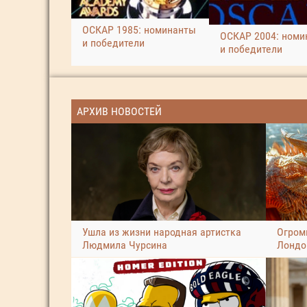
ОСКАР 1985: номинанты
ОСКАР 2004: номи
и победители
и победители
АРХИВ НОВОСТЕЙ
Ушла из жизни народная артистка
Огром
Людмила Чурсина
Лондо