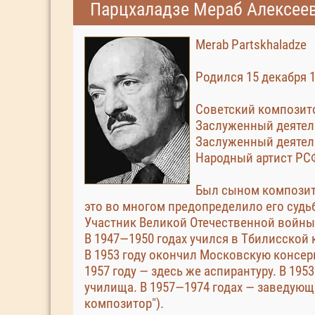
Парцхаладзе Мераб Алексее
Merab Partskhaladze
Родился 15 декабря 1
Советский композит
Заслуженный деятель
Заслуженный деятель
Народный артист РСФ
Был сыном композит
это во многом предопределило его судьб
Участник Великой Отечественной войны
В 1947—1950 годах учился в Тбилисской 
В 1953 году окончил Московскую консер
1957 году — здесь же аспирантуру. В 19
училища. В 1957—1974 годах — заведующ
композитор").