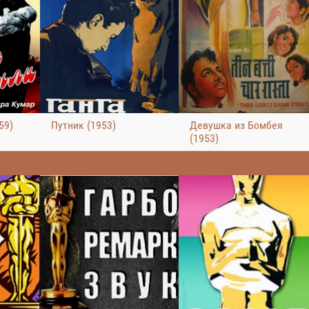
59)
Путник (1953)
Девушка из Бомбея
(1953)