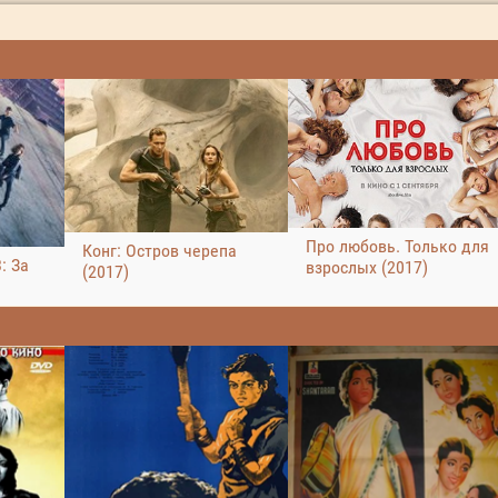
Про любовь. Только для
Конг: Остров черепа
: За
взрослых (2017)
(2017)