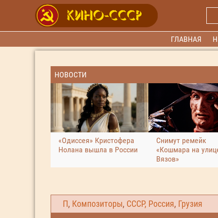
ГЛАВНАЯ
Н
НОВОСТИ
«Одиссея» Кристофера
Снимут ремейк
Нолана вышла в России
«Кошмара на улиц
Вязов»
П
,
Композиторы
,
СССР, Россия
,
Грузия