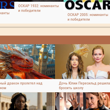
ОСКАР 1932: номинанты
и победители
нанты
ОСКАР 2005: номинанты
и победители
ный дракон пролетел над
Дочь Юлии Пересильд решила
ном
бросить школу