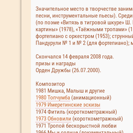
Значительное место в творчестве занимал
песни, инструментальные пьесы). Среди
(по поэме «Витязь в тигровой шкуре» Ш.
картины» (1978), «Таёжными тропами» (19
фортепиано с оркестром (1953); струнный
Пандурули № 1 и № 2 (для фортепиано); 
Скончался 14 февраля 2008 года.
призы и награды
Орден Дружбы (26.07.2000).
Композитор
1981 Мишка, Малыш и другие
1980 Топчумба
(анимационный)
1979 Имеретинские эскизы
1974 Фитиль (короткометражный)
1973 Обновили
(короткометражный)
1971 Тропой бескорыстной любви
1966 Мы и солнце (документальный)