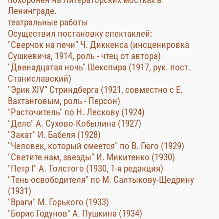
Ленинграде.
театральные работы
Осуществил постановку спектаклей:
"Сверчок на печи" Ч. Диккенса (инсценировка
Сушкевича, 1914, роль - чтец от автора)
"Двенадцатая ночь" Шекспира (1917, рук. пост.
Станиславский)
"Эрик ХIV" Стриндберга (1921, совместно с Е.
Вахтанговым, роль - Персон)
"Расточитель" по Н. Лескову (1924)
"Дело" А. Сухово-Кобылина (1927)
"Закат" И. Бабеля (1928)
"Человек, который смеется" по В. Гюго (1929)
"Светите нам, звезды" И. Микитенко (1930)
"Петр I" А. Толстого (1930, 1-я редакция)
"Тень освободителя" по М. Салтыкову-Щедрину
(1931)
"Враги" М. Горького (1933)
"Борис Годунов" А. Пушкина (1934)