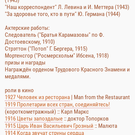
(1943)
"Наш корреспондент" Л. Левина и И. Меттера (1943)
"За здоровье того, кто в пути" Ю. Германа (1944)
Актерские работы:
Следователь ("Братья Карамазовы" по Ф.
Достоевскому, 1910)
Стрэттон ("Потоп" Г. Бергера, 1915)
Мортенсгор ("Росмерсхольм" Ибсена, 1918)
призы и награды
Награждён орденом Трудового Красного Знамени и
медалями.
роли в кино
1927 Человек из ресторана
| Man from the Restaurant
1919 Пролетарии всех стран, соединяйтесь!
(короткометражный) :: Карл Маркс
1916 Цветы запоздалые
:: доктор Топорков
1915 Царь Иван Васильевич Грозный
:: Малюта
1914 Когда звучат струны сердца