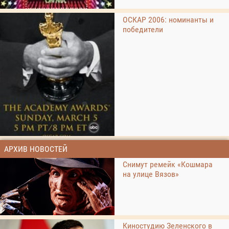
ОСКАР 2006: номинанты и
победители
АРХИВ НОВОСТЕЙ
Снимут ремейк «Кошмара
на улице Вязов»
Киностудию Зеленского в