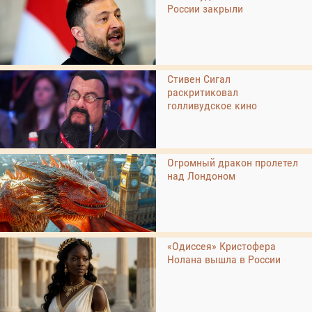
России закрыли
Стивен Сигал
раскритиковал
голливудское кино
Огромный дракон пролетел
над Лондоном
«Одиссея» Кристофера
Нолана вышла в России