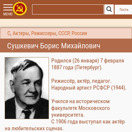
Гость
МЕНЮ
С
,
Актеры
,
Режиссеры
,
СССР, Россия
Сушкевич Борис Михайлович
Родился (26 января) 7 февраля
1887 года (Петербург).
Режиссёр, актёр, педагог.
Народный артист РСФСР (1944).
Учился на историческом
факультете Московского
университета.
С 1906 года выступал как актёр
на любительских сценах.