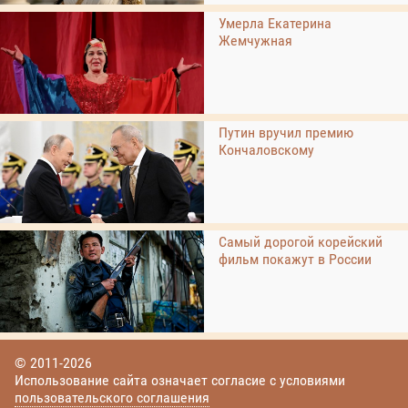
Умерла Екатерина
Жемчужная
Путин вручил премию
Кончаловскому
Самый дорогой корейский
фильм покажут в России
© 2011-2026
Использование сайта означает согласие с условиями
пользовательского соглашения