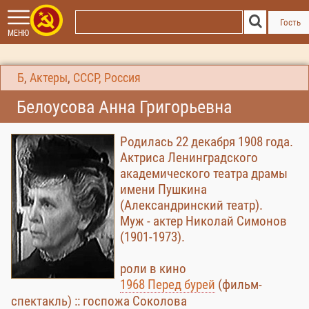
Гость
МЕНЮ
Б
,
Актеры
,
СССР, Россия
Белоусова Анна Григорьевна
Родилась 22 декабря 1908 года.
Актриса Ленинградского
академического театра драмы
имени Пушкина
(Александринский театр).
Муж - актер Николай Симонов
(1901-1973).
роли в кино
1968 Перед бурей
(фильм-
спектакль) :: госпожа Соколова