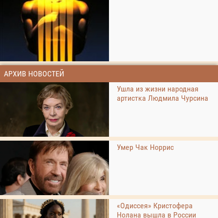
АРХИВ НОВОСТЕЙ
Ушла из жизни народная
артистка Людмила Чурсина
Умер Чак Норрис
«Одиссея» Кристофера
Нолана вышла в России