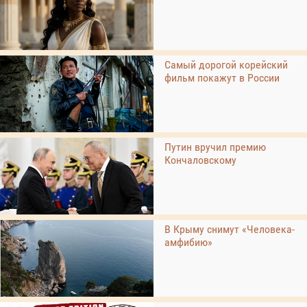
Самый дорогой корейский
фильм покажут в России
Путин вручил премию
Кончаловскому
В Крыму снимут «Человека-
амфибию»