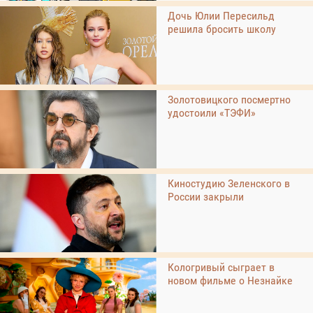
Дочь Юлии Пересильд
решила бросить школу
Золотовицкого посмертно
удостоили «ТЭФИ»
Киностудию Зеленского в
России закрыли
Кологривый сыграет в
новом фильме о Незнайке