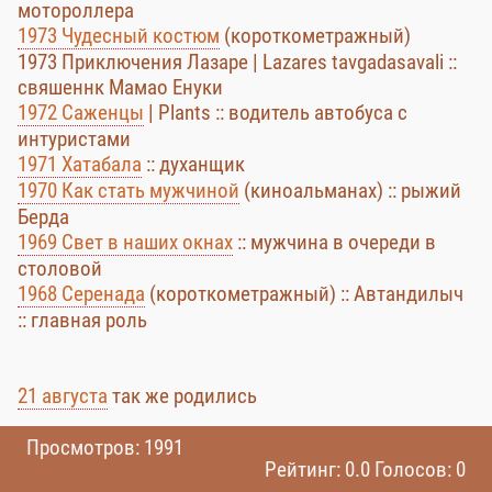
мотороллера
1973 Чудесный костюм
(короткометражный)
1973 Приключения Лазаре | Lazares tavgadasavali ::
свяшеннк Мамао Енуки
1972 Саженцы
| Plants :: водитель автобуса с
интуристами
1971 Хатабала
:: духанщик
1970 Как стать мужчиной
(киноальманах) :: рыжий
Берда
1969 Свет в наших окнах
:: мужчина в очереди в
столовой
1968 Серенада
(короткометражный) :: Автандилыч
:: главная роль
21 августа
так же родились
Просмотров: 1991
Рейтинг: 0.0 Голосов: 0