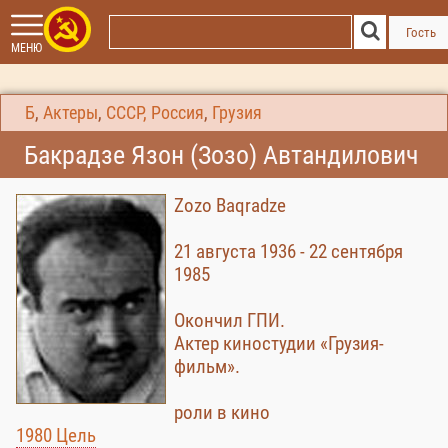
Гость
МЕНЮ
Б
,
Актеры
,
СССР, Россия
,
Грузия
Бакрадзе Язон (Зозо) Автандилович
Zozo Baqradze
21 августа 1936 - 22 сентября
1985
Окончил ГПИ.
Актер киностудии «Грузия-
фильм».
роли в кино
1980 Цель