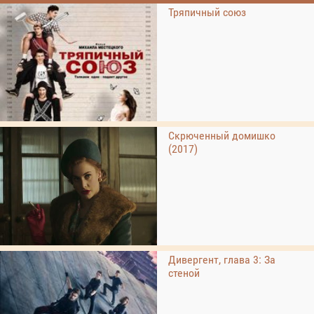
Тряпичный союз
Скрюченный домишко
(2017)
Дивергент, глава 3: За
стеной