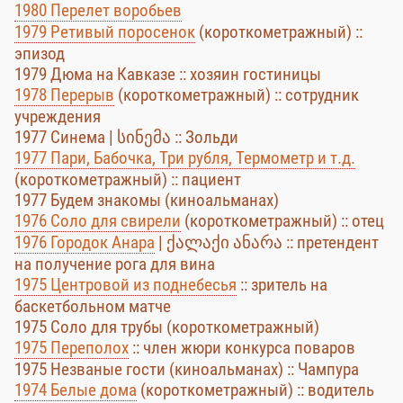
1980 Перелет воробьев
1979 Ретивый поросенок
(короткометражный) ::
эпизод
1979 Дюма на Кавказе :: хозяин гостиницы
1978 Перерыв
(короткометражный) :: сотрудник
учреждения
1977 Синема | სინემა :: Зольди
1977 Пари, Бабочка, Три рубля, Термометр и т.д.
(короткометражный) :: пациент
1977 Будем знакомы (киноальманах)
1976 Соло для свирели
(короткометражный) :: отец
1976 Городок Анара
| ქალაქი ანარა :: претендент
на получение рога для вина
1975 Центровой из поднебесья
:: зритель на
баскетбольном матче
1975 Соло для трубы (короткометражный)
1975 Переполох
:: член жюри конкурса поваров
1975 Незваные гости (киноальманах) :: Чампура
1974 Белые дома
(короткометражный) :: водитель