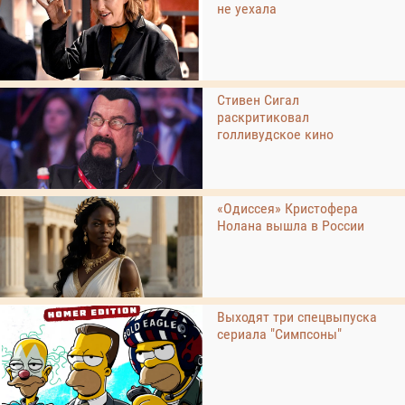
не уехала
Стивен Сигал
раскритиковал
голливудское кино
«Одиссея» Кристофера
Нолана вышла в России
Выходят три спецвыпуска
сериала "Симпсоны"