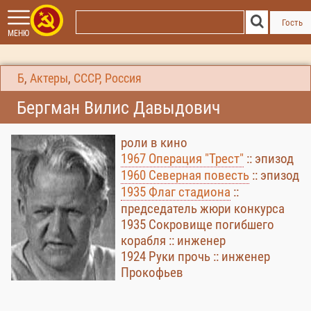
Гость
МЕНЮ
Б
,
Актеры
,
СССР, Россия
Бергман Вилис Давыдович
роли в кино
1967 Операция "Трест"
:: эпизод
1960 Северная повесть
:: эпизод
1935 Флаг стадиона
::
председатель жюри конкурса
1935 Сокровище погибшего
корабля :: инженер
1924 Руки прочь :: инженер
Прокофьев