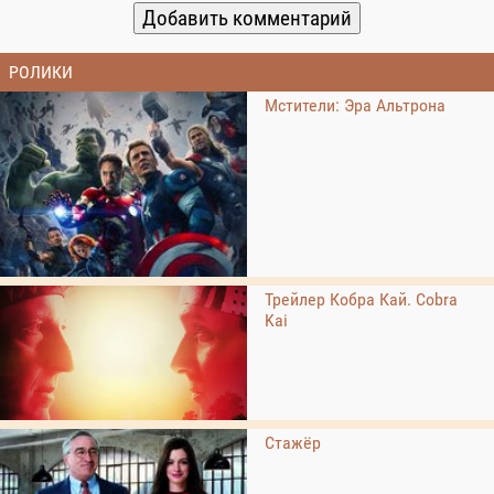
РОЛИКИ
Мстители: Эра Альтрона
Трейлер Кобра Кай. Cobra
Kai
Стажёр