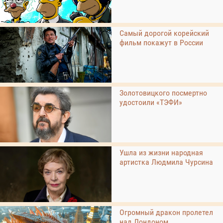
Самый дорогой корейский
фильм покажут в России
Золотовицкого посмертно
удостоили «ТЭФИ»
Ушла из жизни народная
артистка Людмила Чурсина
Огромный дракон пролетел
над Лондоном