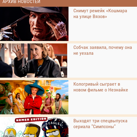
АРХИВ НОВОСТЕЙ
Снимут ремейк «Кошмара
на улице Вязов»
Собчак заявила, почему она
не уехала
Кологривый сыграет в
новом фильме о Незнайке
Выходят три спецвыпуска
сериала "Симпсоны"