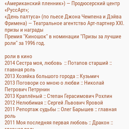
«Американский пленник») — Продюсерский центр
«РуссАрт»;
«День палтуса» (по пьесе Джона Чемпена и Дэйва
Фримена) — Театральное агентство Арт-партнер XXI.
призы и награды
Премия "Киношок" в номинации "Призы за лучшие
роли" за 1996 год.
роли в кино
2014 Сестра моя, любовь :: Потапов старший ::
главная роль
2013 Хозяйка большого города :: Кузьмич
2013 Поговори со мною о любви :: Николай
Петрович Петрунин
2013 Краплёный :: Степан Герасимович Рохлин
2012 Нелюбимая :: Сергей Львович Яровой
2011 Репортаж судьбы :: Олег Барышев :: главная
роль
2011 Моя последняя первая любовь :: Дракон ::