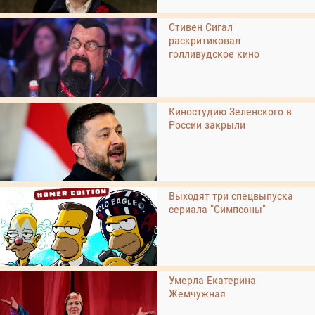
Стивен Сигал
раскритиковал
голливудское кино
Киностудию Зеленского в
России закрыли
Выходят три спецвыпуска
сериала "Симпсоны"
Умерла Екатерина
Жемчужная