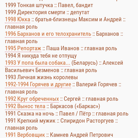
1999 Тонкая штучка :: Павел, бандит
1999 Директория смерти :: депутат
1998 Юкка
:: братья-близнецы Максим и Андрей ::
главная роль
1996 Барханов и его телохранитель
:: Барханов ::
главная роль
1995 Репортаж
:: Паша Иванов :: главная роль
1994 Я никуда тебя не отпущу
1993 У попа была собака...
(Беларусь) :: Алексей
Васильевич Безменов :: главная роль
1993 Личная жизнь королевы
1992-1994 Горячев и другие
:: Валерий Горячев ::
главная роль
1992 Круг обреченных
:: Сергей :: главная роль
1992 Вынос тела
:: Баркасов («Баркас»)
1991 Сказка на ночь :: Павел / Пётр :: главная роль
1991 Крепкий мужик :: Спиридон Расторгуев ::
главная роль
1991 Вербовщик
:: Камнев Андрей Петрович