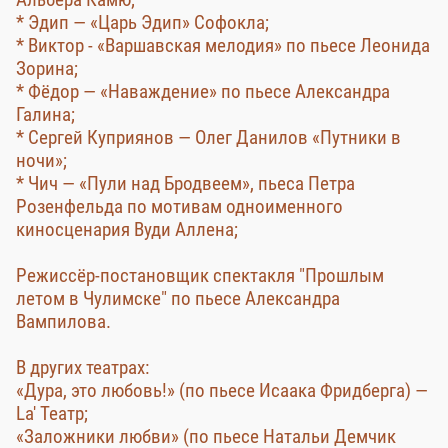
* Эдип — «Царь Эдип» Софокла;
* Виктор - «Варшавская мелодия» по пьесе Леонида
Зорина;
* Фёдор — «Наваждение» по пьесе Александра
Галина;
* Сергей Куприянов — Олег Данилов «Путники в
ночи»;
* Чич — «Пули над Бродвеем», пьеса Петра
Розенфельда по мотивам одноименного
киносценария Вуди Аллена;
Режиссёр-постановщик спектакля "Прошлым
летом в Чулимске" по пьесе Александра
Вампилова.
В других театрах:
«Дура, это любовь!» (по пьесе Исаака Фридберга) —
La' Театр;
«Заложники любви» (по пьесе Натальи Демчик