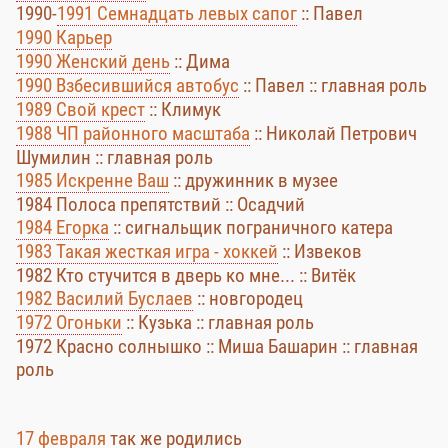
1990-
1991 Семнадцать левых сапог
:: Павел
1990 Карьер
1990 Женский день
:: Дима
1990 Взбесившийся автобус
:: Павел :: главная роль
1989 Свой крест
:: Климук
1988 ЧП районного масштаба
:: Николай Петрович
Шумилин :: главная роль
1985 Искренне Ваш
:: дружинник в музее
1984 Полоса препятствий :: Осадчий
1984 Егорка
:: сигнальщик пограничного катера
1983 Такая жесткая игра - хоккей
:: Извеков
1982 Кто стучится в дверь ко мне... :: Витёк
1982 Василий Буслаев
:: новгородец
1972 Огоньки
:: Кузька :: главная роль
1972 Красно солнышко :: Миша Башарин :: главная
роль
17 февраля
так же родились