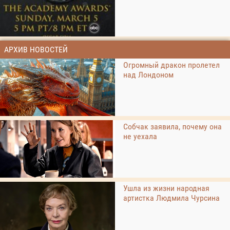
АРХИВ НОВОСТЕЙ
Огромный дракон пролетел
над Лондоном
Собчак заявила, почему она
не уехала
Ушла из жизни народная
артистка Людмила Чурсина