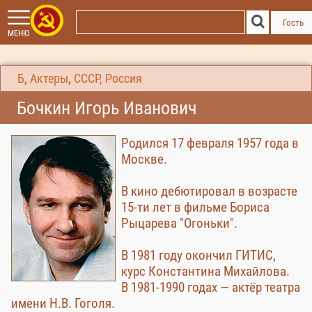
Гость
МЕНЮ
Б
,
Актеры
,
СССР, Россия
Бочкин Игорь Иванович
Родился 17 февраля 1957 года в
Москве.
В кино дебютировал в возрасте
15-ти лет в фильме Бориса
Рыцарева "Огоньки".
В 1981 году окончил ГИТИС,
курс Константина Михайлова.
В 1981-1990 годах — актёр театра
имени Н.В. Гоголя.