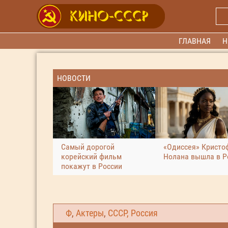
ГЛАВНАЯ
Н
НОВОСТИ
Самый дорогой
«Одиссея» Кристо
корейский фильм
Нолана вышла в Р
покажут в России
Ф
,
Актеры
,
СССР, Россия