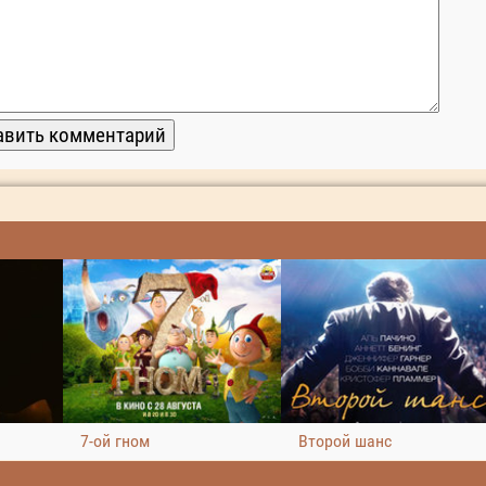
7-ой гном
Второй шанс