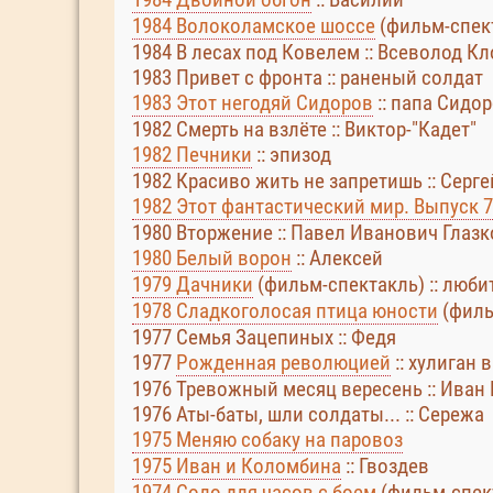
1984 Волоколамское шоссе
(фильм-спект
1984 В лесах под Ковелем :: Всеволод К
1983 Привет с фронта :: раненый солдат
1983 Этот негодяй Сидоров
:: папа Сидо
1982 Смерть на взлёте :: Виктор-"Кадет"
1982 Печники
:: эпизод
1982 Красиво жить не запретишь :: Серге
1982 Этот фантастический мир. Выпуск 7
1980 Вторжение :: Павел Иванович Глазко
1980 Белый ворон
:: Алексей
1979 Дачники
(фильм-спектакль) :: люби
1978 Сладкоголосая птица юности
(филь
1977 Семья Зацепиных :: Федя
1977
Рожденная революцией
:: хулиган 
1976 Тревожный месяц вересень :: Иван 
1976 Аты-баты, шли солдаты... :: Сережа
1975 Меняю собаку на паровоз
1975 Иван и Коломбина
:: Гвоздев
1974 Соло для часов с боем
(фильм-спект