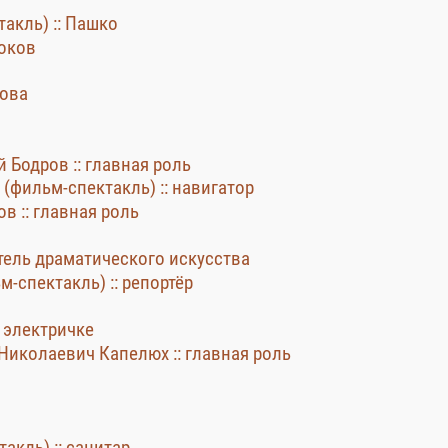
акль) :: Пашко
локов
рова
й Бодров :: главная роль
(фильм-спектакль) :: навигатор
в :: главная роль
тель драматического искусства
м-спектакль) :: репортёр
в электричке
Николаевич Капелюх :: главная роль
акль) :: санитар