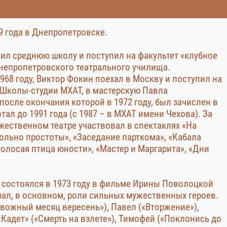
9 года в Днепропетровске.
нчил среднюю школу и поступил на факультет «клубное
непропетровского театрального училища.
968 году, Виктор Фокин поехал в Москву и поступил на
 Школы-студии МХАТ, в мастерскую Павла
после окончания которой в 1972 году, был зачислен в
отал до 1991 года (с 1987 – в МХАТ имени Чехова). За
жественном театре участвовал в спектаклях «На
ольно простоты», «Заседание парткома», «Кабала
олосая птица юности», «Мастер и Маргарита», «Дни
 состоялся в 1973 году в фильме Ирины Поволоцкой
ал, в основном, роли сильных мужественных героев.
евожный месяц вересень»), Павел («Вторжение»),
«Кадет» («Смерть на взлете»), Тимофей («Поклонись до