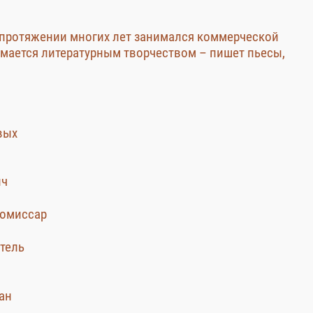
 протяжении многих лет занимался коммерческой
имается литературным творчеством – пишет пьесы,
вых
ич
комиссар
тель
ман