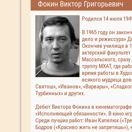
Фокин Виктор Григорьевич
Родился 14 июля 194
В 1965 году он зако
дело и режиссура» Д
Окончив училище в 1
актерский факультет
Массальского, сразу 
труппу МХАТ, где раб
время работы в Худо
всякого мудреца дов
Святош», «Иванов», «Варвары», «Сладког
Турбинных» и других.
Дебют Виктора Фокина в кинематографе
«Исполняющий обязанности». В кино игр
Среди лучших работ: Иван Капелюх («Тр
Бодров («Красиво жить не запретишь»), 