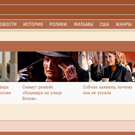
ОВОСТИ
ИСТОРИЯ
РОЛИКИ
ФИЛЬМЫ
США
ЖАНРЫ
фера
Снимут ремейк
Собчак заявила, почему
оссии
«Кошмара на улице
она не уехала
Вязов»