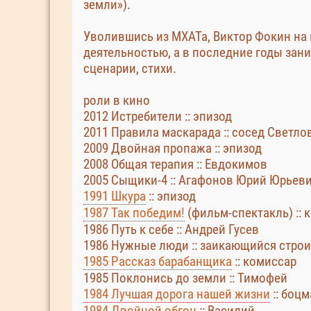
земли»).
Уволившись из МХАТа, Виктор Фокин на
деятельностью, а в последние годы зан
сценарии, стихи.
роли в кино
2012 Истребители :: эпизод
2011 Правила маскарада :: сосед Светло
2009 Двойная пропажа :: эпизод
2008 Общая терапия :: Евдокимов
2005 Сыщики-4 :: Агафонов Юрий Юрьев
1991 Шкура
:: эпизод
1987 Так победим!
(фильм-спектакль) :: 
1986 Путь к себе :: Андрей Гусев
1986 Нужные люди :: заикающийся строи
1985 Рассказ барабанщика
:: комиссар
1985 Поклонись до земли :: Тимофей
1984 Лучшая дорога нашей жизни
:: боц
1984 Двойной обгон
:: Василий