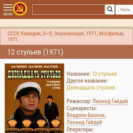
Гость
МЕНЮ
СССР
,
Комедия
,
0~9
,
Экранизация
,
1971
,
Мосфильм
,
1971
12 стульев (1971)
Название:
12 стульев
Другое название:
Двенадцать стульев
Режиссер:
Леонид Гайдай
Сценаристы:
Владлен Бахнов
,
Леонид Гайдай
Операторы: