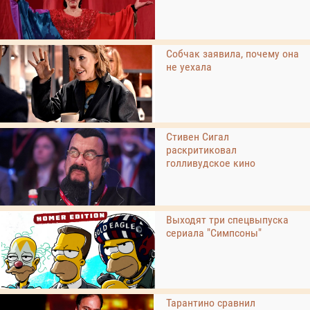
Собчак заявила, почему она
не уехала
Стивен Сигал
раскритиковал
голливудское кино
Выходят три спецвыпуска
сериала "Симпсоны"
Тарантино сравнил