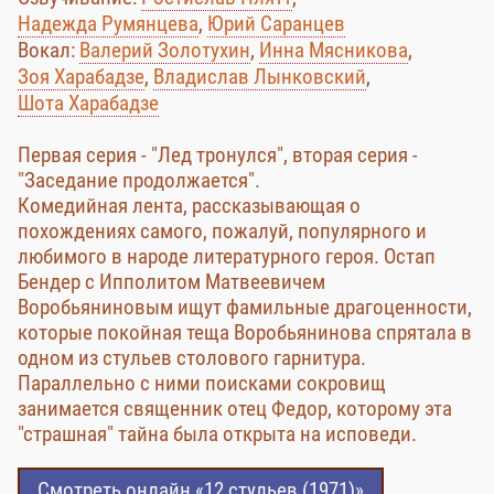
Надежда Румянцева
,
Юрий Саранцев
Вокал:
Валерий Золотухин
,
Инна Мясникова
,
Зоя Харабадзе
,
Владислав Лынковский
,
Шота Харабадзе
Первая серия - "Лед тронулся", вторая серия -
"Заседание продолжается".
Комедийная лента, рассказывающая о
похождениях самого, пожалуй, популярного и
любимого в народе литературного героя. Остап
Бендер с Ипполитом Матвеевичем
Воробьяниновым ищут фамильные драгоценности,
которые покойная теща Воробьянинова спрятала в
одном из стульев столового гарнитура.
Параллельно с ними поисками сокровищ
занимается священник отец Федор, которому эта
"страшная" тайна была открыта на исповеди.
Смотреть онлайн «12 стульев (1971)»