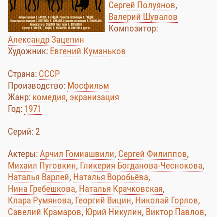
Сергей Полуянов
,
Валерий Шувалов
Композитор:
Александр Зацепин
Художник:
Евгений Куманьков
Страна:
СССР
Производство:
Мосфильм
Жанр:
комедия
,
экранизация
Год:
1971
Cерий: 2
Актеры:
Арчил Гомиашвили
,
Сергей Филиппов
,
Михаил Пуговкин
,
Гликерия Богданова-Чеснокова
,
Наталья Варлей
,
Наталья Воробьёва
,
Нина Гребешкова
,
Наталья Крачковская
,
Клара Румянова
,
Георгий Вицин
,
Николай Горлов
,
Савелий Крамаров
,
Юрий Никулин
,
Виктор Павлов
,