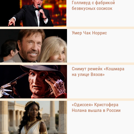
Голливуд с фабрикой
безвкусных сосисок
Умер Чак Норрис
Снимут ремейк «Кошмара
на улице Вязов»
«Одиссея» Кристофера
Нолана вышла в России