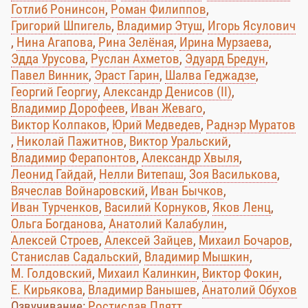
Готлиб Ронинсон
,
Роман Филиппов
,
Григорий Шпигель
,
Владимир Этуш
,
Игорь Ясулович
,
Нина Агапова
,
Рина Зелёная
,
Ирина Мурзаева
,
Эдда Урусова
,
Руслан Ахметов
,
Эдуард Бредун
,
Павел Винник
,
Эраст Гарин
,
Шалва Геджадзе
,
Георгий Георгиу
,
Александр Денисов (II)
,
Владимир Дорофеев
,
Иван Жеваго
,
Виктор Колпаков
,
Юрий Медведев
,
Раднэр Муратов
,
Николай Пажитнов
,
Виктор Уральский
,
Владимир Ферапонтов
,
Александр Хвыля
,
Леонид Гайдай
,
Нелли Витепаш
,
Зоя Василькова
,
Вячеслав Войнаровский
,
Иван Бычков
,
Иван Турченков
,
Василий Корнуков
,
Яков Ленц
,
Ольга Богданова
,
Анатолий Калабулин
,
Алексей Строев
,
Алексей Зайцев
,
Михаил Бочаров
,
Станислав Садальский
,
Владимир Мышкин
,
М. Голдовский
,
Михаил Калинкин
,
Виктор Фокин
,
Е. Кирьякова
,
Владимир Ванышев
,
Анатолий Обухов
Озвучивание:
Ростислав Плятт
,